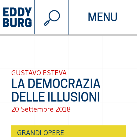
© 2026 EDDYBURG
MENU
INIZIATIVE
CHI SIAMO
SOSTIENICI
CONTATTACI
GUSTAVO ESTEVA
LA DEMOCRAZIA
DELLE ILLUSIONI
20 Settembre 2018
GRANDI OPERE