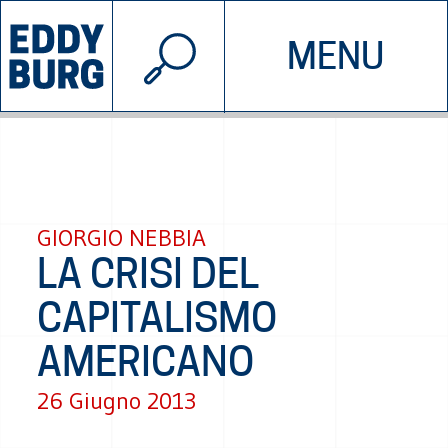
© 2026 EDDYBURG
MENU
INIZIATIVE
CHI SIAMO
SOSTIENICI
CONTATTACI
GIORGIO NEBBIA
LA CRISI DEL
CAPITALISMO
AMERICANO
26 Giugno 2013