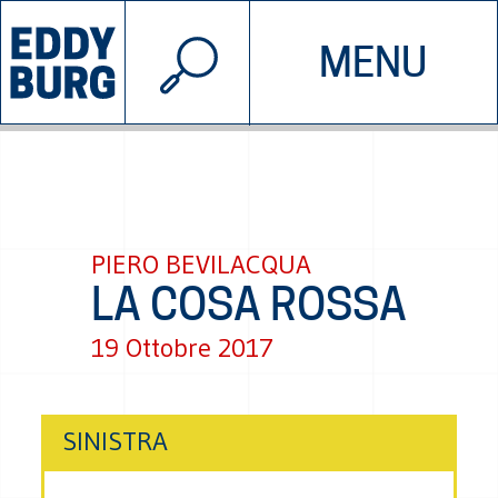
© 2026 EDDYBURG
MENU
INIZIATIVE
CHI SIAMO
SOSTIENICI
CONTATTACI
PIERO BEVILACQUA
LA COSA ROSSA
19 Ottobre 2017
SINISTRA