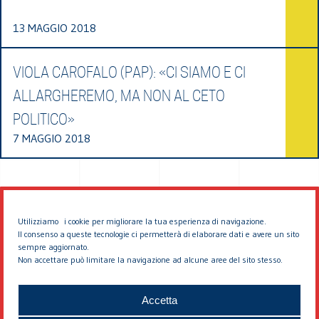
13 MAGGIO 2018
VIOLA CAROFALO (PAP): «CI SIAMO E CI
ALLARGHEREMO, MA NON AL CETO
POLITICO»
7 MAGGIO 2018
Utilizziamo i cookie per migliorare la tua esperienza di navigazione.
Il consenso a queste tecnologie ci permetterà di elaborare dati e avere un sito
sempre aggiornato.
Non accettare può limitare la navigazione ad alcune aree del sito stesso.
© 2026 EDDYBURG
Accetta