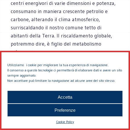
centri energivori di varie dimensioni e potenza,
consumano in maniera crescente petrolio e
carbone, alterando il clima atmosferico,
surriscaldando il nostro comune tetto di
abitanti della Terra. Il riscaldamento globale,
potremmo dire, è figlio del metabolismo
urbano.
Val la pena inoltre osservare che il
Utilizziamo i cookie per migliorare la tua esperienza di navigazione.
Il consenso a queste tecnologie ci permetterà di elaborare dati e avere un sito
riscaldamento urbano tende a rafforzare i suoi
sempre aggiornato.
effetti per via della stessa manipolazione
Non accettare può limitare la navigazione ad alcune aree del sito stesso.
territoriale che espone le città agli allagamenti
Accetta
periodici. La scomparsa degli orti periurbani, il
taglio di alberi, la cementificazione diffusa, la
Preferenze
cancellazione progressiva del verde, tutta la
multiforme e molecolare attività di consumo dei
Cookie Policy