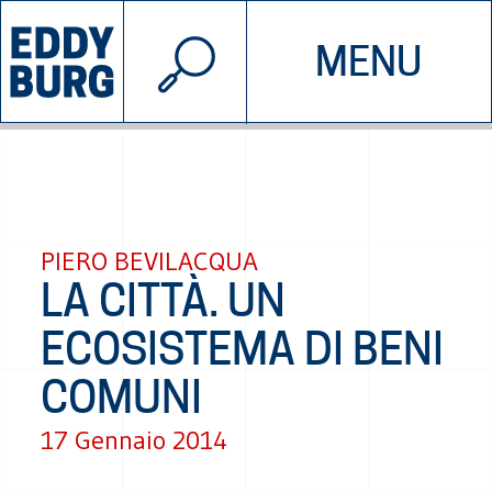
© 2026 EDDYBURG
MENU
INIZIATIVE
CHI SIAMO
SOSTIENICI
CONTATTACI
PIERO BEVILACQUA
LA CITTÀ. UN
ECOSISTEMA DI BENI
COMUNI
17 Gennaio 2014