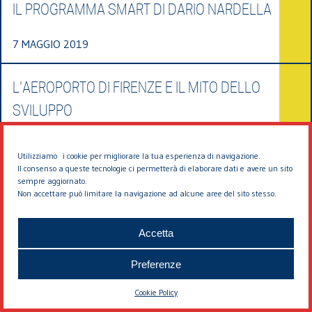
IL PROGRAMMA SMART DI DARIO NARDELLA
7 MAGGIO 2019
L'AEROPORTO DI FIRENZE E IL MITO DELLO
SVILUPPO
22 LUGLIO 2018
Utilizziamo i cookie per migliorare la tua esperienza di navigazione.
Il consenso a queste tecnologie ci permetterà di elaborare dati e avere un sito
sempre aggiornato.
Non accettare può limitare la navigazione ad alcune aree del sito stesso.
Accetta
Preferenze
© 2026 EDDYBURG
Cookie Policy