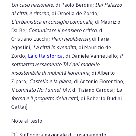
Un caso nazionale,
di Paolo Berdini;
Dal Palazzo
al città, e ritorno,
di Ornella de Zordo;
L’urbanistica in consiglio comunale,
di Maurizio
Da Re;
Comunicare il pensiero critico
, di
Cristiano Lucchi;
Piani neoliberisti,
di Ilaria
Agostini;
La città in svendita,
di Maurizio de
Zordo;
La città storica
, di Daniele Vannetiello;
Il
sottoattraversamento TAV nel modello
insostenibile di mobilità fiorentina,
di Alberto
Ziparo;
Castello e la piana,
di Antonio Fiorentino;
Il comitato No Tunnel TAV,
di Tiziano Cardosi;
La
forma e il progetto della città
, di Roberto Budini
Gattai]
Note al testo
[1] Sull’opera nazionale di «risanamento