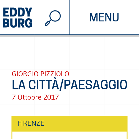
© 2026 EDDYBURG
MENU
INIZIATIVE
CHI SIAMO
SOSTIENICI
CONTATTACI
GIORGIO PIZZIOLO
LA CITTÀ/PAESAGGIO
7 Ottobre 2017
FIRENZE