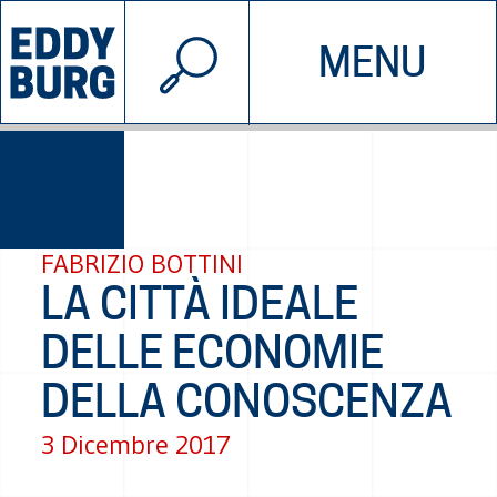
© 2026 EDDYBURG
MENU
INIZIATIVE
CHI SIAMO
SOSTIENICI
CONTATTACI
FABRIZIO BOTTINI
LA CITTÀ IDEALE
DELLE ECONOMIE
DELLA CONOSCENZA
3 Dicembre 2017