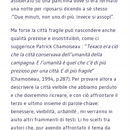
assiderato su una panchina dove si era fermato
una notte per riposarsi dicendo a sé stesso
:”Due minuti, non uno di più. Invece si assopì”.
Ma forse la città fragile può nascondere anche
qualità preziose e insostituibili, come ci
suggerisce Patrick Chamoiseau : “
Texaco era ciò
che la città conservava dell’umanità della
campagna. E l’umanità è quel che c’è di più
prezioso per una città. E di più fragile
”
(Chamoiseau, 1994, p.287). Per provare allora a
descrivere la città vivibile che abbiamo perduto
e che dovremmo ricreare, e con ciò affrontare il
terzo e ultimo insieme di parole-chiave:
benessere, vivibilità,
urbanité
, mi verranno in
aiuto altri frammenti di testi. Li ho scelti tra
autori che, pur avendo affrontato il tema da