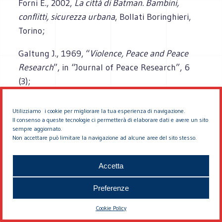
Forni E., 2002,
La città di Batman. Bambini,
conflitti, sicurezza urbana
, Bollati Boringhieri,
Torino;
Galtung J., 1969, “
Violence, Peace and Peace
Research
”, in “Journal of Peace Research”, 6
(3);
Galtung J., 1990,”
Cultural Violence
”, in “Journal
Utilizziamo i cookie per migliorare la tua esperienza di navigazione.
of Peace Research”, 27 (3);
Il consenso a queste tecnologie ci permetterà di elaborare dati e avere un sito
sempre aggiornato.
Non accettare può limitare la navigazione ad alcune aree del sito stesso.
Hillman J., 2002,
Politica della bellezza
, Moretti
& Vitale, Bergamo;
Accetta
Hillman J. e Truppi C., 2004,
L’anima dei luoghi.
Preferenze
Conversazione con Carlo Truppi
, Rizzoli, Milano;
Cookie Policy
Latouche S., 2007,
Breve trattato sulla