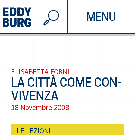
© 2026 EDDYBURG
MENU
INIZIATIVE
CHI SIAMO
SOSTIENICI
CONTATTACI
ELISABETTA FORNI
LA CITTÀ COME CON-
VIVENZA
18 Novembre 2008
LE LEZIONI