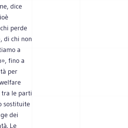
ome, dice
ioè
 chi perde
 di chi non
ntiamo a
», fino a
età per
welfare
tra le parti
 sostituite
age dei
ntà. Le