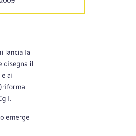
o 2009
 lancia la
 disegna il
 e ai
o)riforma
gil.
tro emerge