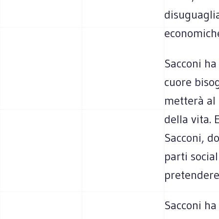
disuguaglia
economiche
Sacconi ha 
cuore bisog
metterà al
della vita. 
Sacconi, d
parti socia
pretendere,
Sacconi ha 