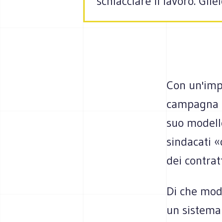
schiacciare il lavoro. Gli
Con un'impe
campagna d'
suo modello
sindacati «
dei contrat
Di che mode
un sistema 