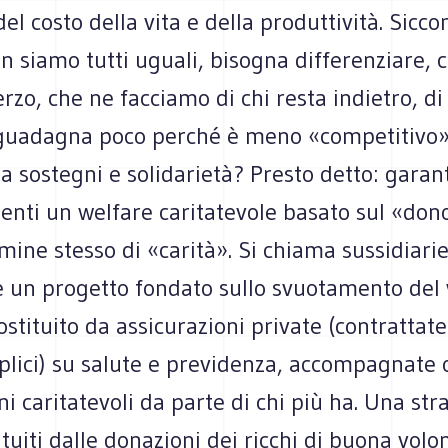
del costo della vita e della produttività. Sicc
n siamo tutti uguali, bisogna differenziare, c
erzo, che ne facciamo di chi resta indietro, di
o guadagna poco perché è meno «competitivo»,
a sostegni e solidarietà? Presto detto: gara
enti un welfare caritatevole basato sul «dono
rmine stesso di «carità». Si chiama sussidiari
 un progetto fondato sullo svuotamento del 
ostituito da assicurazioni private (contrattate 
plici) su salute e previdenza, accompagnate o
i caritatevoli da parte di chi più ha. Una str
tituiti dalle donazioni dei ricchi di buona volo