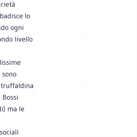
arietà
ibadisce lo
ndo ogni
ndo livello
lissime
i sono
 truffaldina
i Bossi
ti) ma le
sociali