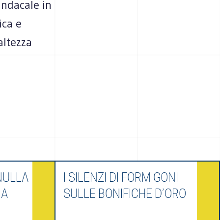
indacale in
ica e
altezza
NULLA
I SILENZI DI FORMIGONI
IA
SULLE BONIFICHE D’ORO