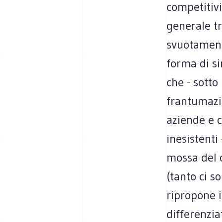
competitivi
generale tr
svuotamento
forma di si
che - sotto 
frantumazio
aziende e c
inesistenti
mossa del c
(tanto ci s
ripropone i
differenziat