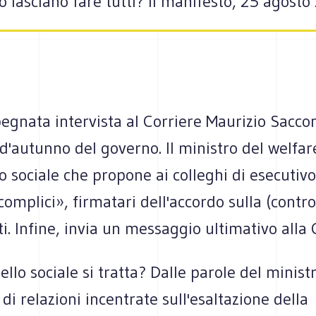
elo lasciano fare tutti? Il manifesto, 25 agost
gnata intervista al Corriere Maurizio Sacconi
autunno del governo. Il ministro del welfare
 sociale che propone ai colleghi di esecutivo
complici», firmatari dell'accordo sulla (contr
ti. Infine, invia un messaggio ultimativo alla C
llo sociale si tratta? Dalle parole del minis
di relazioni incentrate sull'esaltazione della