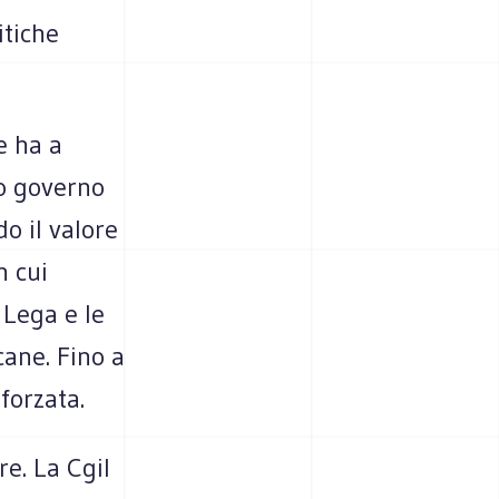
itiche
e ha a
uo governo
o il valore
n cui
 Lega e le
cane. Fino a
forzata.
re. La Cgil