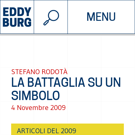
© 2026 EDDYBURG
MENU
INIZIATIVE
CHI SIAMO
SOSTIENICI
CONTATTACI
STEFANO RODOTÀ
LA BATTAGLIA SU UN
SIMBOLO
4 Novembre 2009
ARTICOLI DEL 2009