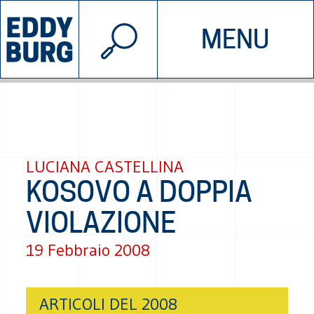
© 2026 EDDYBURG
MENU
INIZIATIVE
CHI SIAMO
SOSTIENICI
CONTATTACI
LUCIANA CASTELLINA
KOSOVO A DOPPIA
VIOLAZIONE
19 Febbraio 2008
ARTICOLI DEL 2008