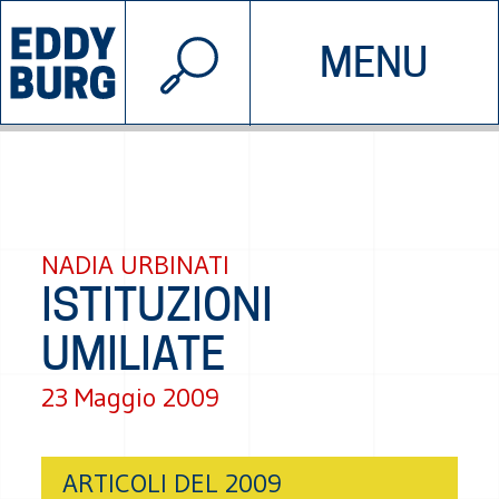
© 2026 EDDYBURG
MENU
INIZIATIVE
CHI SIAMO
SOSTIENICI
CONTATTACI
NADIA URBINATI
ISTITUZIONI
UMILIATE
23 Maggio 2009
ARTICOLI DEL 2009