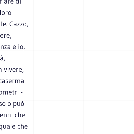
rlare di
loro
le. Cazzo,
vere,
nza e io,
à,
n vivere,
 caserma
ometri -
so o può
renni che
 quale che