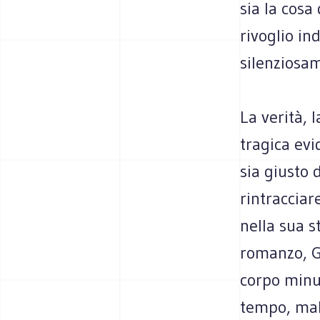
sia la cosa
rivoglio in
silenziosam
La verità, 
tragica ev
sia giusto
rintracciar
nella sua s
romanzo, G
corpo minu
tempo, mali