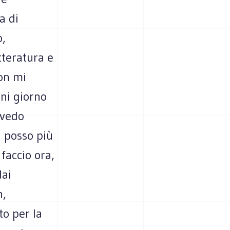
a di
o,
tteratura e
Non mi
ni giorno
 vedo
 posso più
faccio ora,
dai
n,
to per la