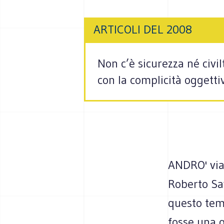
ARTICOLI DEL 2008
Non c’è sicurezza né civ
con la complicità oggetti
ANDRO' via 
Roberto Sav
questo tem
fosse una g