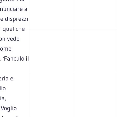
inunciare a
he disprezzi
r quel che
non vedo
 come
 'Fanculo il
eria e
lio
ia,
 Voglio