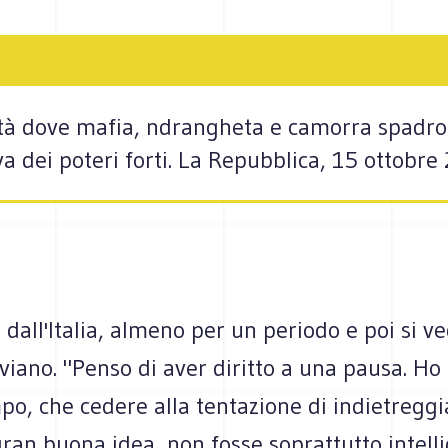
iltà dove mafia, ndrangheta e camorra spadr
va dei poteri forti. La Repubblica, 15 ottobre
dall'Italia, almeno per un periodo e poi si ved
iano. "Penso di aver diritto a una pausa. Ho 
po, che cedere alla tentazione di indietregg
ran buona idea, non fosse soprattutto intell