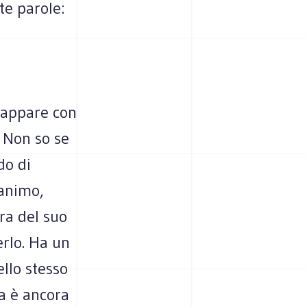
te parole:
, appare con
 Non so se
do di
'animo,
ra del suo
rlo. Ha un
llo stesso
ua è ancora