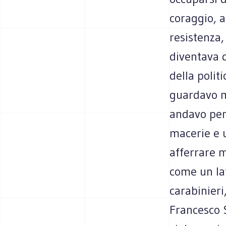
coraggio, a
resistenza
diventava d
della polit
guardavo m
andavo per
macerie e 
afferrare m
come un lat
carabinieri
Francesco S