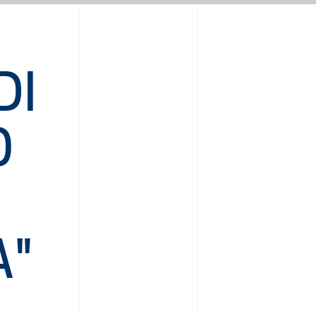
DI
O
A"