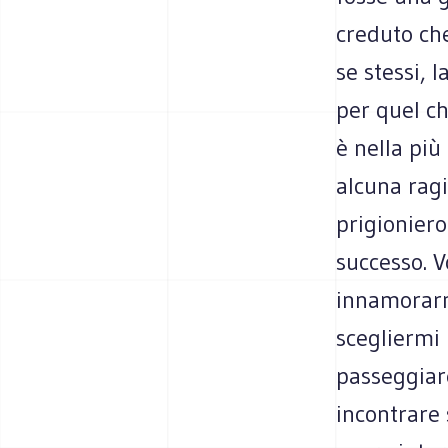
creduto che
se stessi, 
per quel c
è nella pi
alcuna rag
prigioniero
successo. V
innamorarmi
scegliermi 
passeggiare
incontrare