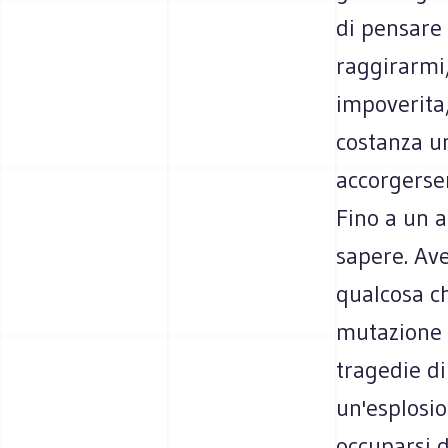
di pensare
raggirarmi,
impoverita
costanza un
accorgersen
Fino a un a
sapere. Ave
qualcosa c
mutazione l
tragedie di
un'esplosi
occuparsi d