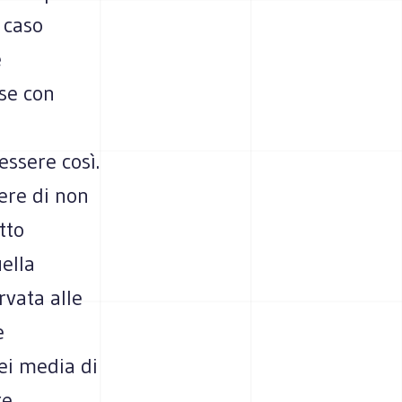
 caso
e
se con
essere così.
ere di non
tto
ella
rvata alle
e
ei media di
re