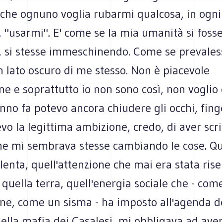
 che ognuno voglia rubarmi qualcosa, in ogni
 "usarmi". E' come se la mia umanità si foss
, si stesse immeschinendo. Come se prevales
 lato oscuro di me stesso. Non è piacevole
e e soprattutto io non sono così, non voglio 
nno fa potevo ancora chiudere gli occhi, fing
vo la legittima ambizione, credo, di aver scri
he mi sembrava stesse cambiando le cose. Qu
enta, quell'attenzione che mai era stata rise
 quella terra, quell'energia sociale che - com
one, come un sisma - ha imposto all'agenda d
ella mafia dei Casalesi, mi obbligava ad ave