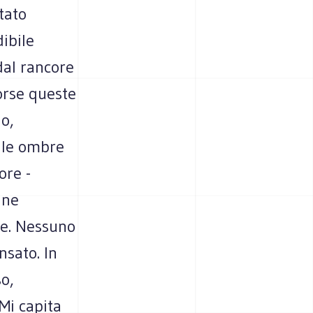
tato
ibile
dal rancore
forse queste
o,
e le ombre
ore -
ine
re. Nessuno
nsato. In
o,
 Mi capita