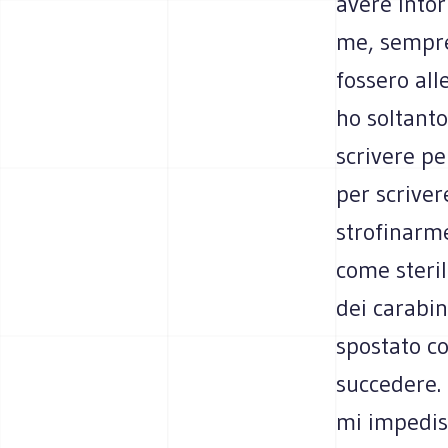
avere intor
me, sempre
fossero all
ho soltanto
scrivere pe
per scriver
strofinarme
come steri
dei carabin
spostato c
succedere.
mi impedisc