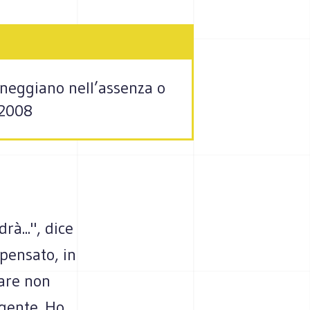
oneggiano nell’assenza o
 2008
rà...", dice
pensato, in
iare non
igente. Ho