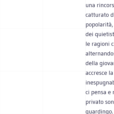
una rincors
catturato d
popolarità,
dei quietis
le ragioni 
alternando
della giovan
accresce la
inespugnab
ci pensa e 
privato son
guardingo. 