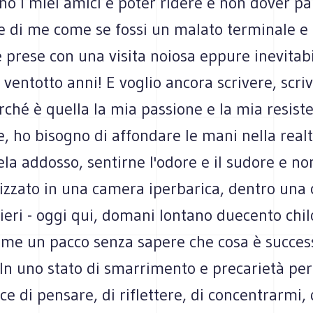
no i miei amici e poter ridere e non dover pa
 di me come se fossi un malato terminale e 
e prese con una visita noiosa eppure inevitabi
 ventotto anni! E voglio ancora scrivere, scri
rché è quella la mia passione e la mia resiste
e, ho bisogno di affondare le mani nella realt
la addosso, sentirne l'odore e il sudore e no
lizzato in una camera iperbarica, dentro una
ieri - oggi qui, domani lontano duecento chil
ome un pacco senza sapere che cosa è succes
 In uno stato di smarrimento e precarietà pe
e di pensare, di riflettere, di concentrarmi,