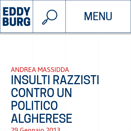
© 2026 EDDYBURG
MENU
INIZIATIVE
CHI SIAMO
SOSTIENICI
CONTATTACI
ANDREA MASSIDDA
INSULTI RAZZISTI
CONTRO UN
POLITICO
ALGHERESE
29 Gennaio 2013