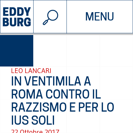
© 2026 EDDYBURG
MENU
INIZIATIVE
CHI SIAMO
SOSTIENICI
CONTATTACI
LEO LANCARI
IN VENTIMILA A
ROMA CONTRO IL
RAZZISMO E PER LO
IUS SOLI
22 Ottobre 2017