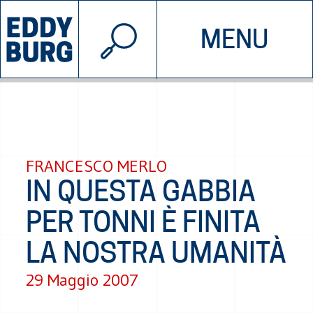
© 2026 EDDYBURG
MENU
INIZIATIVE
CHI SIAMO
SOSTIENICI
CONTATTACI
FRANCESCO MERLO
IN QUESTA GABBIA
PER TONNI È FINITA
LA NOSTRA UMANITÀ
29 Maggio 2007