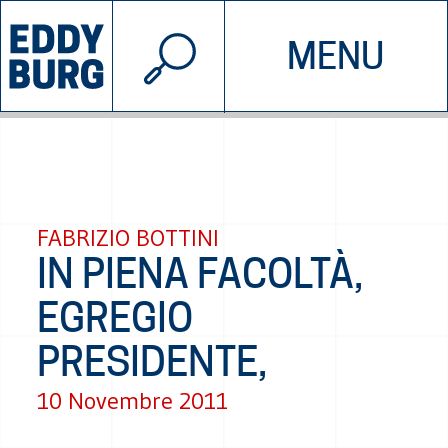
© 2026 EDDYBURG
MENU
INIZIATIVE
CHI SIAMO
SOSTIENICI
CONTATTACI
FABRIZIO BOTTINI
IN PIENA FACOLTÀ,
EGREGIO
PRESIDENTE,
10 Novembre 2011