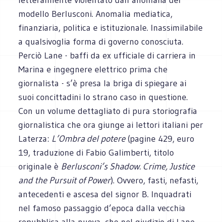
modello Berlusconi. Anomalia mediatica,
finanziaria, politica e istituzionale. Inassimilabile
a qualsivoglia forma di governo conosciuta.
Perciò Lane - baffi da ex ufficiale di carriera in
Marina e ingegnere elettrico prima che
giornalista - s’è presa la briga di spiegare ai
suoi concittadini lo strano caso in questione.
Con un volume dettagliato di pura storiografia
giornalistica che ora giunge ai lettori italiani per
Laterza:
L’Ombra del potere
(pagine 429, euro
19, traduzione di Fabio Galimberti, titolo
originale è
Berlusconi’s Shadow. Crime, Justice
and the Pursuit of Power
). Ovvero, fasti, nefasti,
antecedenti e ascesa del signor B. Inquadrati
nel famoso passaggio d’epoca dalla vecchia
repubblica alla nuova, che nel giudizio di Lane