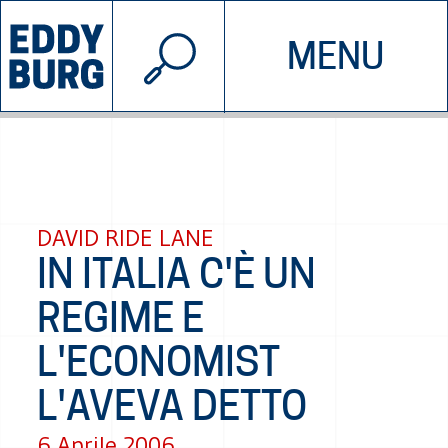
© 2026 EDDYBURG
MENU
INIZIATIVE
CHI SIAMO
SOSTIENICI
CONTATTACI
DAVID RIDE LANE
IN ITALIA C'È UN
REGIME E
L'ECONOMIST
L'AVEVA DETTO
6 Aprile 2006