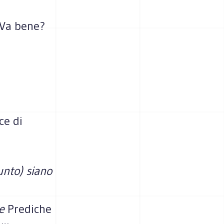
. Va bene?
ce di
unto) siano
Le
Prediche