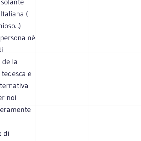
nsolante
Italiana (
oso...):
 persona nè
di
 della
a tedesca e
ternativa
er noi
 veramente
 di