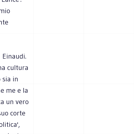
 mio
nte
 Einaudi.
na cultura
 sia in
me me e la
ca un vero
suo corte
itica',