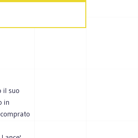
 il suo
o in
o comprato
 Lance'.