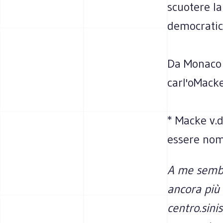
scuotere la
democratica
Da Monaco 
carl'oMack
* Macke v.d
essere nomi
A me sembra
ancora più 
centro.sini