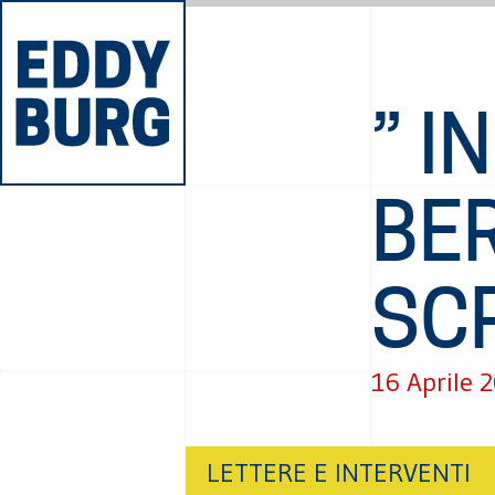
” I
BE
SC
16 Aprile 
LETTERE E INTERVENTI