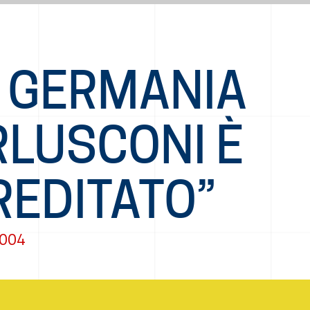
N GERMANIA
RLUSCONI È
REDITATO”
2004