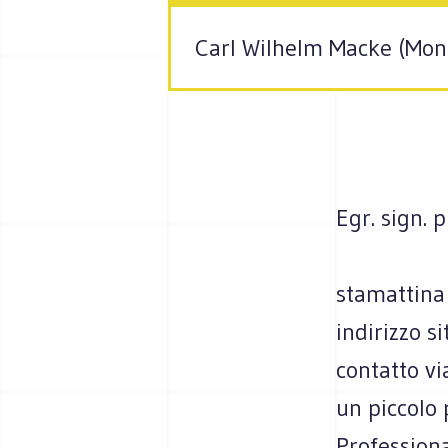
Carl Wilhelm Macke (Mona
Egr. sign. 
stamattina 
indirizzo s
contatto v
un piccolo p
Professiona