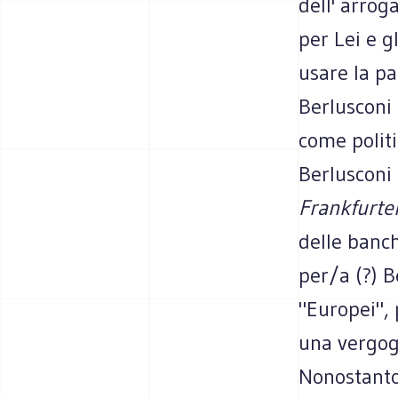
dell' arrog
per Lei e g
usare la par
Berlusconi
come politic
Berlusconi 
Frankfurte
delle banch
per/a (?) B
"Europei", 
una vergog
Nonostanto 