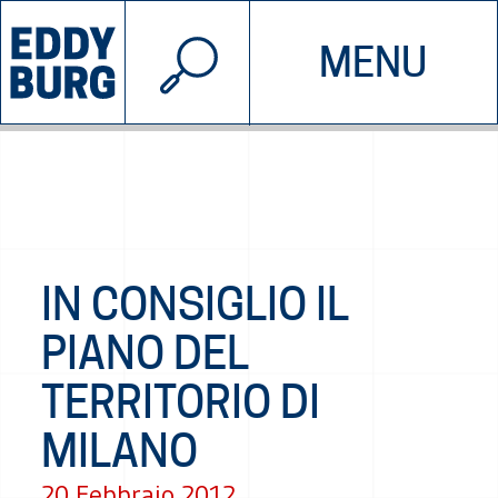
© 2026 EDDYBURG
MENU
INIZIATIVE
CHI SIAMO
SOSTIENICI
CONTATTACI
IN CONSIGLIO IL
PIANO DEL
TERRITORIO DI
MILANO
20 Febbraio 2012