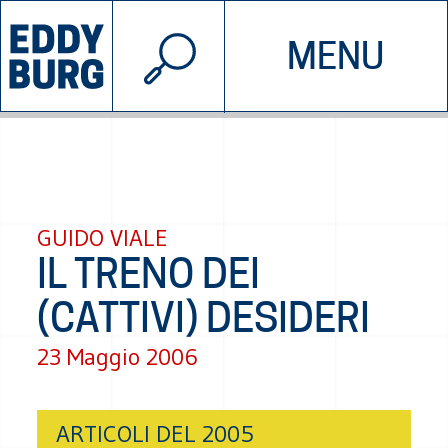
© 2026 EDDYBURG
MENU
INIZIATIVE
CHI SIAMO
SOSTIENICI
CONTATTACI
GUIDO VIALE
IL TRENO DEI
(CATTIVI) DESIDERI
23 Maggio 2006
ARTICOLI DEL 2005