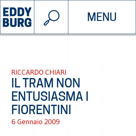
© 2026 EDDYBURG
MENU
INIZIATIVE
CHI SIAMO
SOSTIENICI
CONTATTACI
RICCARDO CHIARI
IL TRAM NON
ENTUSIASMA I
FIORENTINI
6 Gennaio 2009