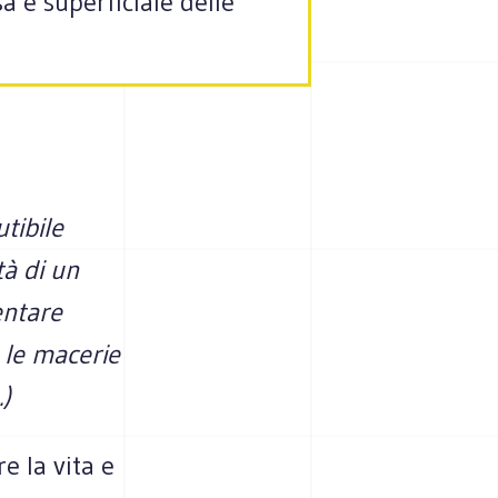
a e superficiale delle
tibile
à di un
entare
 le macerie
)
e la vita e