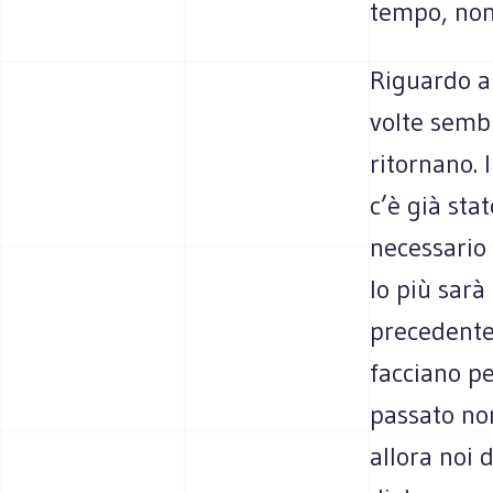
tempo, non
Riguardo al
volte sembr
ritornano.
c’è già sta
necessario
lo più sar
precedente,
facciano p
passato non
allora noi