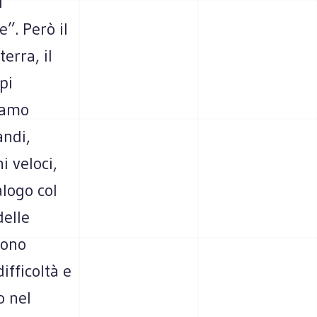
i
”. Però il
erra, il
pi
siamo
andi,
i veloci,
alogo col
delle
sono
ifficoltà e
o nel