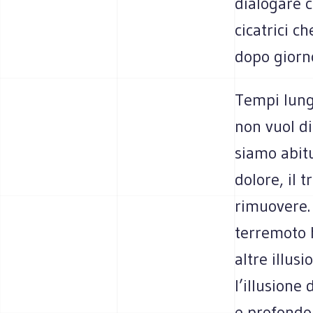
dialogare 
cicatrici c
dopo giorno
Tempi lungh
non vuol di
siamo abitu
dolore, il 
rimuovere.
terremoto h
altre illus
l’illusione
e profondo 