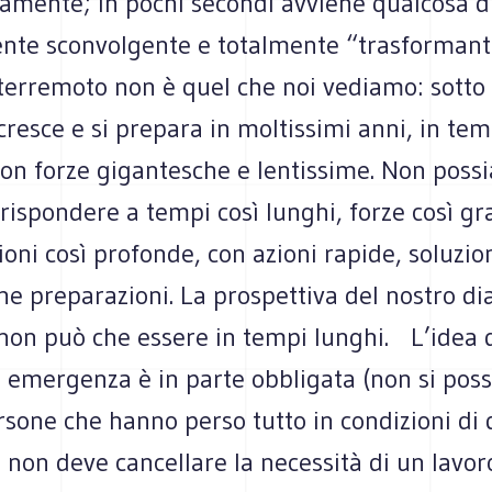
ramente; in pochi secondi avviene qualcosa d
nte sconvolgente e totalmente “trasformante
erremoto non è quel che noi vediamo: sotto t
resce e si prepara in moltissimi anni, in tem
 con forze gigantesche e lentissime. Non pos
rispondere a tempi così lunghi, forze così gr
oni così profonde, con azioni rapide, soluzion
e preparazioni. La prospettiva del nostro di
non può che essere in tempi lunghi. L’idea 
n emergenza è in parte obbligata (non si pos
rsone che hanno perso tutto in condizioni di d
 non deve cancellare la necessità di un lavor