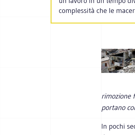
un lavoro in un tempo div
complessità che le macer
rimozione f
portano co
In pochi se