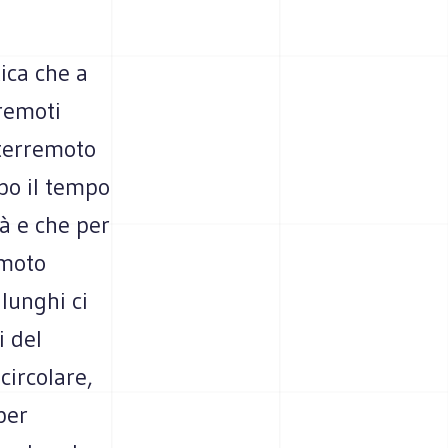
ica che a
rremoti
 terremoto
opo il tempo
à e che per
emoto
 lunghi ci
i del
circolare,
per