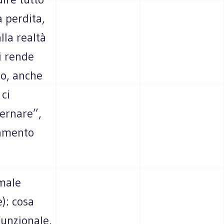
 perdita,
lla realtà
ci rende
to, anche
 ci
ernare”,
iamento
male
): cosa
funzionale,