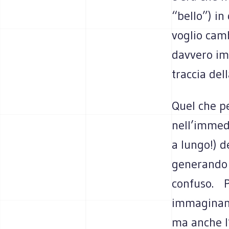
“bello”) in
voglio cam
davvero im
traccia del
Quel che p
nell’immed
a lungo!) d
generando a
confuso. Po
immaginand
ma anche l’