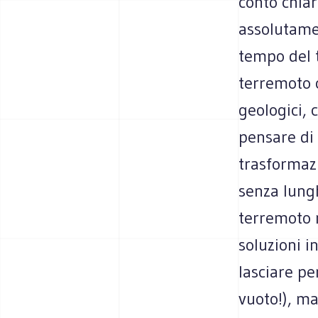
conto chia
assolutame
tempo del t
terremoto c
geologici,
pensare di 
trasformazi
senza lungh
terremoto 
soluzioni i
lasciare pe
vuoto!), ma