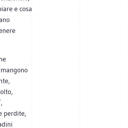
biare e cosa
rano
tenere
che
permangono
nte,
olto,
,
 perdite,
adini