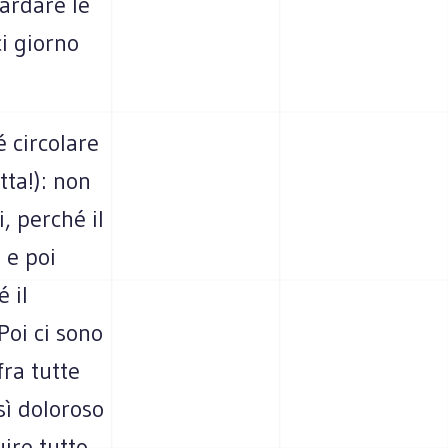
ardare le
ci giorno
é circolare
ta!): non
, perché il
 e poi
 il
Poi ci sono
ra tutte
sì doloroso
ire tutto