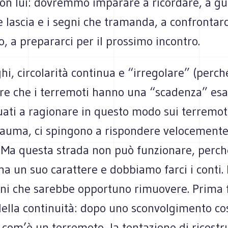
con lui: dovremmo imparare a ricordare, a gu
he lascia e i segni che tramanda, a confrontar
, a prepararci per il prossimo incontro.
i, circolarità continua e “irregolare” (perch
re che i terremoti hanno una “scadenza” esat
ati a ragionare in questo modo sui terremoti
trauma, ci spingono a rispondere velocemente
 Ma questa strada non può funzionare, perché
a un suo carattere e dobbiamo farci i conti. 
ioni che sarebbe opportuno rimuovere. Prima f
 della continuità: dopo uno sconvolgimento co
com’è un terremoto, la tentazione di ricostru