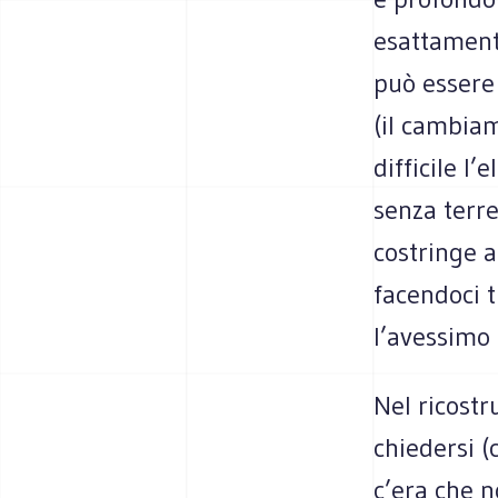
esattamente
può essere 
(il cambiam
difficile l
senza terre
costringe 
facendoci 
l’avessimo 
Nel ricost
chiedersi (
c’era che 