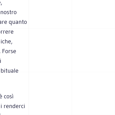
,
 nostro
rare quanto
orrere
iche,
. Forse
i
abituale
è così
i renderci