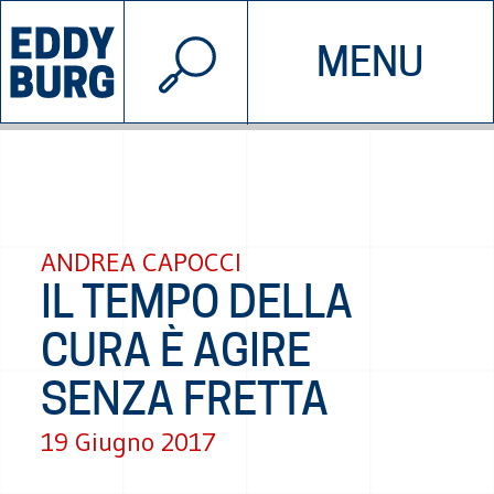
© 2026 EDDYBURG
MENU
INIZIATIVE
CHI SIAMO
SOSTIENICI
CONTATTACI
ANDREA CAPOCCI
IL TEMPO DELLA
CURA È AGIRE
SENZA FRETTA
19 Giugno 2017