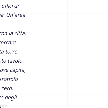
uffici di
na. Un’area
n la città,
 cercare
ta torre
to tavolo
ove capita,
erottolo
 zero,
to degli
mpe