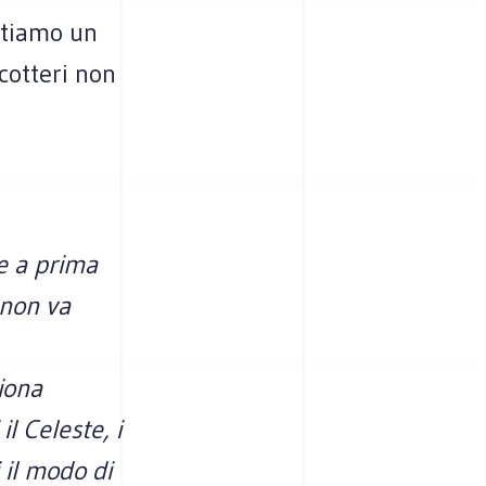
ttiamo un
icotteri non
e a prima
 non va
ziona
l Celeste, i
 il modo di