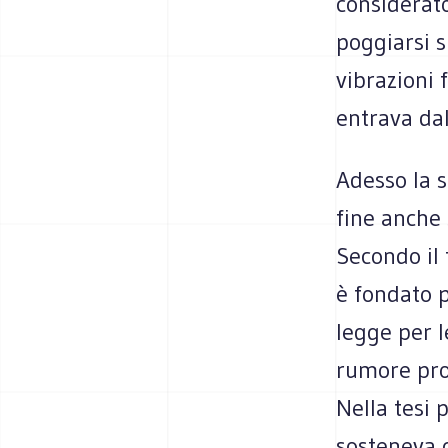
considerato
poggiarsi s
vibrazioni 
entrava dal
Adesso la 
fine anche 
Secondo il 
è fondato p
legge per l
rumore prod
Nella tesi 
sosteneva c