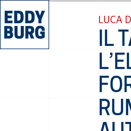
LUCA D
IL 
L’E
FO
RU
AU