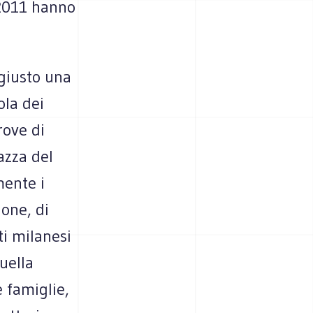
 2011 hanno
 giusto una
ola dei
rove di
azza del
mente i
ione, di
ti milanesi
quella
e famiglie,