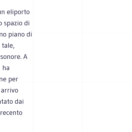
n eliporto
o spazio di
imo piano di
tale,
 sonore. A
a ha
one per
 arrivo
ntato dai
trecento