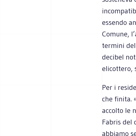
incompatibi
essendo anc
Comune, l’a
termini del
decibel not
elicottero,
Per i resid
che finita.
accolto le 
Fabris del 
abbiamo se