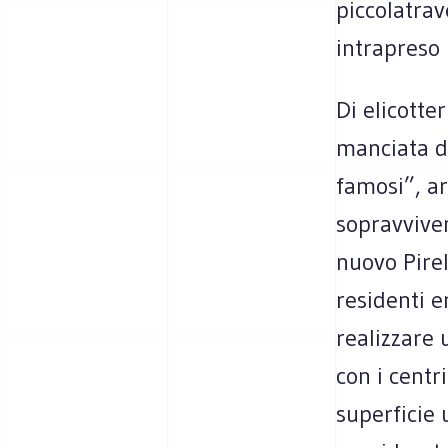
piccolatra
intrapreso 
Di elicotte
manciata di 
famosi”, ar
sopravviven
nuovo Pire
residenti e
realizzare 
con i centr
superficie 