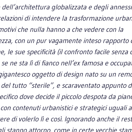
dell’architettura globalizzata e degli annessi 
elazioni di intendere la trasformazione urba
motivi che nulla hanno a che vedere con la
zza, con un pur vagamente inteso rapporto co
e, le sue specificità (il confronto facile senza
 se ne sta lì di fianco nell’ex famosa e occupa
gigantesco oggetto di design nato su un remo
del tutto “sterile”, e scaraventato appunto d
ecifico dove decide il piccolo despota da pian
con contenuti urbanistici e strategici uguali a
ere di volerlo lì e così. Ignorando anche il res
 gli stanno attorno, come in certe vecchie sta