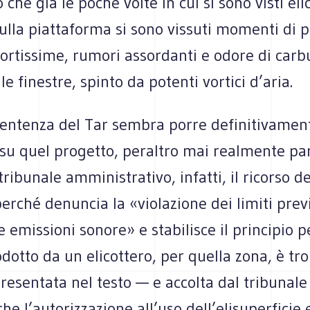
 che già le poche volte in cui si sono visti eli
ulla piattaforma si sono vissuti momenti di p
fortissime, rumori assordanti e odore di car
le finestre, spinto da potenti vortici d’aria.
sentenza del Tar sembra porre definitivament
su quel progetto, peraltro mai realmente par
tribunale amministrativo, infatti, il ricorso de
erché denuncia la «violazione dei limiti previ
e emissioni sonore» e stabilisce il principio pe
otto da un elicottero, per quella zona, è tro
presentata nel testo — e accolta dal tribunale
he l’autorizzazione all’uso dell’elisuperficie 