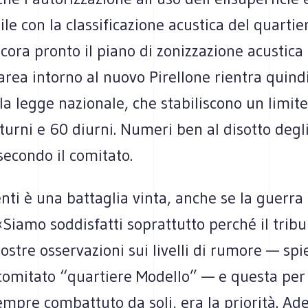
le con la classificazione acustica del quartie
ora pronto il piano di zonizzazione acustica 
rea intorno al nuovo Pirellone rientra quindi
la legge nazionale, che stabiliscono un limite
turni e 60 diurni. Numeri ben al disotto degl
 secondo il comitato.
enti è una battaglia vinta, anche se la guerra 
 «Siamo soddisfatti soprattutto perché il trib
nostre osservazioni sui livelli di rumore — sp
comitato “quartiere Modello” — e questa per 
mpre combattuto da soli, era la priorità. Ad