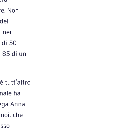
re. Non
del
 nei
 di 50
i 85 di un
è tutt’altro
unale ha
iega Anna
noi, che
esso