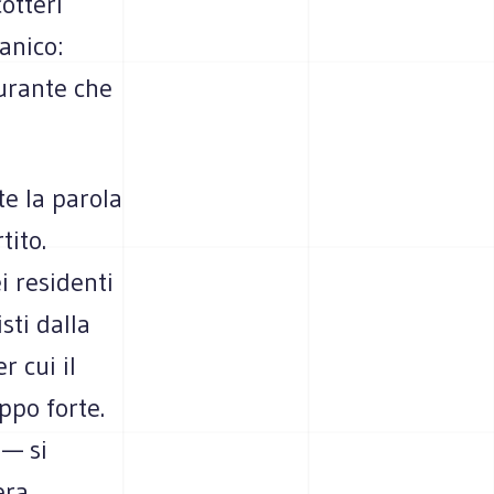
cotteri
anico:
burante che
e la parola
tito.
i residenti
sti dalla
r cui il
ppo forte.
 — si
era