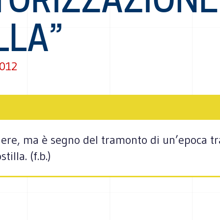
LLA”
2012
tiere, ma è segno del tramonto di un’epoca t
illa. (f.b.)