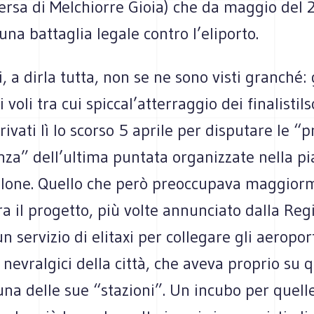
versa di Melchiorre Gioia) che da maggio del
una battaglia legale contro l’eliporto.
ri, a dirla tutta, non se ne sono visti granché:
voli tra cui spiccal’atterraggio dei finalistiIs
rivati lì lo scorso 5 aprile per disputare le “p
za” dell’ultima puntata organizzate nella pi
llone. Quello che però preoccupava maggior
ra il progetto, più volte annunciato dalla Reg
un servizio di elitaxi per collegare gli aeropor
i nevralgici della città, che aveva proprio su 
una delle sue “stazioni”. Un incubo per quell