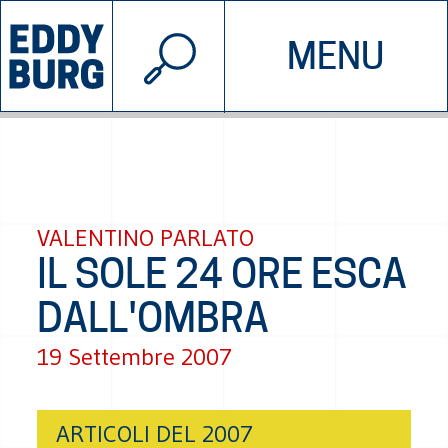
© 2026 EDDYBURG
MENU
INIZIATIVE
CHI SIAMO
SOSTIENICI
CONTATTACI
VALENTINO PARLATO
IL SOLE 24 ORE ESCA
DALL'OMBRA
19 Settembre 2007
ARTICOLI DEL 2007