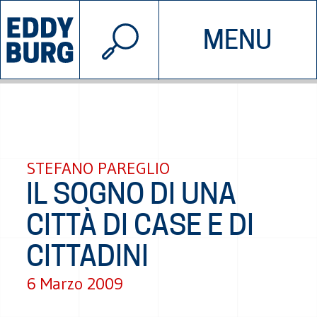
© 2026 EDDYBURG
MENU
INIZIATIVE
CHI SIAMO
SOSTIENICI
CONTATTACI
STEFANO PAREGLIO
IL SOGNO DI UNA
CITTÀ DI CASE E DI
CITTADINI
6 Marzo 2009