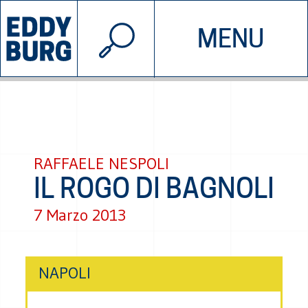
© 2026 EDDYBURG
MENU
INIZIATIVE
CHI SIAMO
SOSTIENICI
CONTATTACI
RAFFAELE NESPOLI
IL ROGO DI BAGNOLI
7 Marzo 2013
NAPOLI