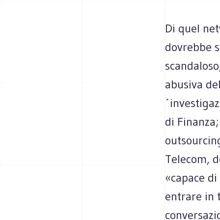
Di quel net
dovrebbe s
scandaloso,
abusiva del
´investigaz
di Finanza;
outsourcing
Telecom, d
«capace di 
entrare in 
conversazio