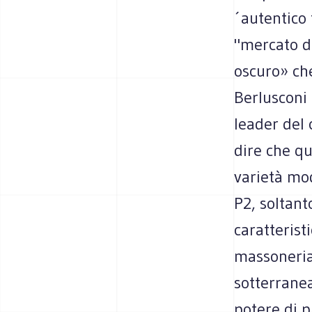
´autentico 
"mercato de
oscuro» ch
Berlusconi 
leader del 
dire che qu
varietà mod
P2, soltant
caratterist
massoneria 
sotterranea
potere di p