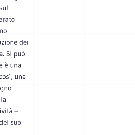
sul
erato
rno
azione dei
a. Si può
le è una
così, una
egno
lla
vità –
 del suo