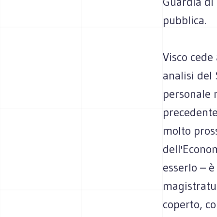
Guardia di
pubblica.
Visco cede 
analisi del
personale m
precedente»
molto pross
dell'Econo
esserlo – è
magistratur
coperto, co