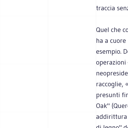
traccia sen
Quel che c
ha a cuore 
esempio. Do
operazioni 
neopreside
raccoglie,
presunti fi
Oak" (Querc
addirittura
di legno" d