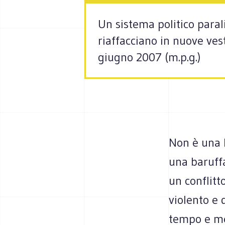
Un sistema politico parali
riaffacciano in nuove ves
giugno 2007 (m.p.g.)
Non è una 
una baruffa
un conflitt
violento e 
tempo e me