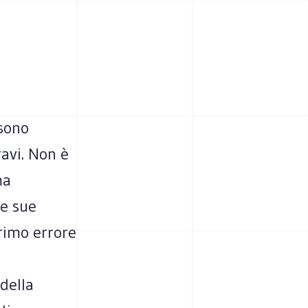
sono
ravi. Non è
ma
le sue
primo errore
della