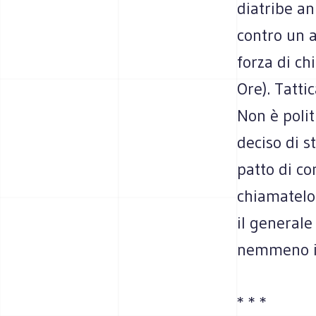
diatribe an
contro un 
forza di ch
Ore). Tattic
Non è poli
deciso di s
patto di c
chiamatelo 
il generale
nemmeno i
* * *