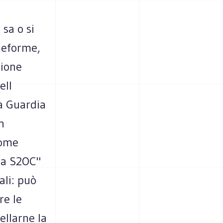
 sa o si
deforme,
sione
ell
la Guardia
n
come
ra S2OC"
ali: può
re le
ellarne la