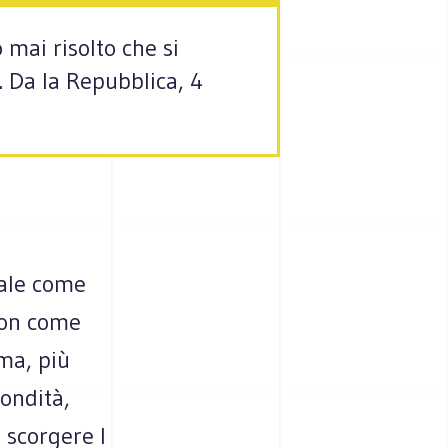
 mai risolto che si
. Da la Repubblica, 4
ale come
 non come
sma, più
fondità,
 scorgere l