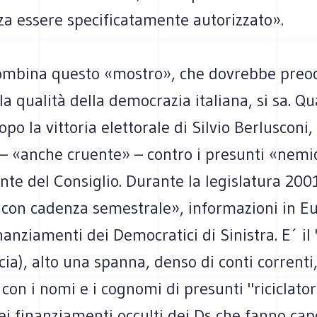
za essere specificatamente autorizzato».
ombina questo «mostro», che dovrebbe preo
la qualità della democrazia italiana, si sa. Q
po la vittoria elettorale di Silvio Berlusconi,
– «anche cruente» – contro i presunti «nemic
nte del Consiglio. Durante la legislatura 20
 «con cadenza semestrale», informazioni in E
nanziamenti dei Democratici di Sinistra. E´ il
ia), alto una spanna, denso di conti correnti,
 con i nomi e i cognomi di presunti "riciclator
ei finanziamenti occulti dei Ds che fanno cap