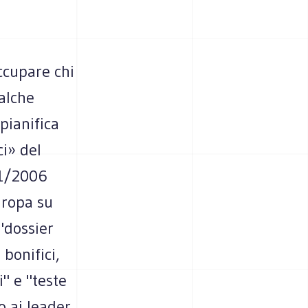
ccupare chi
ualche
 pianifica
i» del
01/2006
uropa su
 "dossier
 bonifici,
i" e "teste
o ai leader