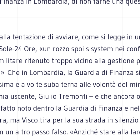
 Finanza in Lombardia, di non farne una que
alla tentazione di avviare, come si legge in u
 Sole-24 Ore, «un rozzo spoils system nei conf
ilitare ritenuto troppo vicino alla gestione p
. Che in Lombardia, la Guardia di Finanza si
ima e a volte subalterna alle volontà del min
mia uscente, Giulio Tremonti – e che ancora 
 fatto noto dentro la Guardia di Finanza e nel
a, ma Visco tira per la sua strada in silenzio 
n un altro passo falso. «Anziché stare alla la