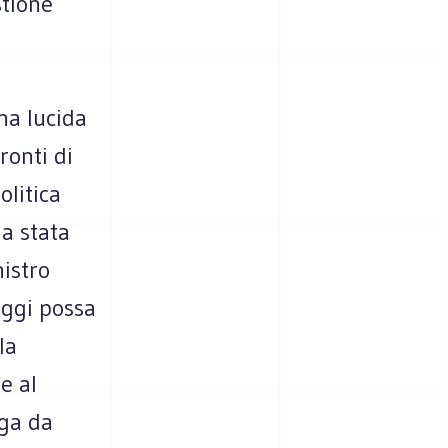
stione
na lucida
ronti di
olitica
a stata
istro
oggi possa
la
e al
rga da