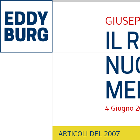
GIUSE
IL 
NU
ME
4 Giugno 
ARTICOLI DEL 2007