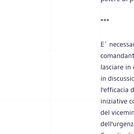
***
E´ necessar
comandante
lasciare in
in discussi
l'efficacia
iniziative 
del vicemin
dell'urgenz