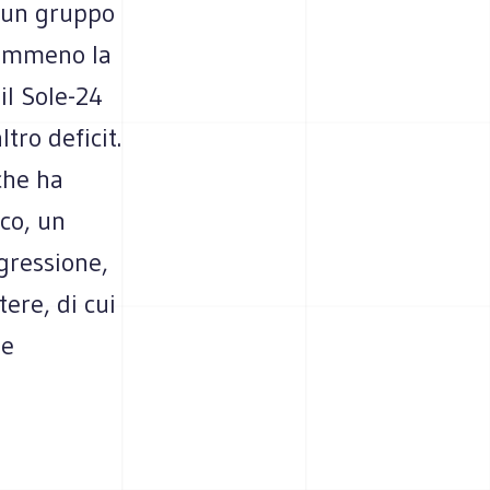
e un gruppo
nemmeno la
il Sole-24
tro deficit.
che ha
co, un
gressione,
ere, di cui
 e