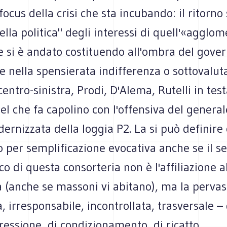
focus della crisi che sta incubando: il ritorno 
lla politica" degli interessi di quell'«agglom
e si è andato costituendo all'ombra del gove
e nella spensierata indifferenza o sottovalut
centro-sinistra, Prodi, D'Alema, Rutelli in test
el che fa capolino con l'offensiva del genera
ernizzata della loggia P2. La si può definire 
o per semplificazione evocativa anche se il s
ico di questa consorteria non è l'affiliazione a
(anche se massoni vi abitano), ma la pervasi
, irresponsabile, incontrollata, trasversale –
ressione, di condizionamento, di ricatto.