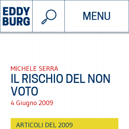
© 2026 EDDYBURG
MENU
INIZIATIVE
CHI SIAMO
SOSTIENICI
CONTATTACI
MICHELE SERRA
IL RISCHIO DEL NON
VOTO
4 Giugno 2009
ARTICOLI DEL 2009