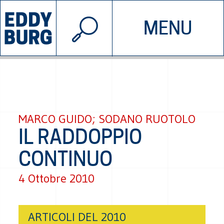
© 2026 EDDYBURG
MENU
INIZIATIVE
CHI SIAMO
SOSTIENICI
CONTATTACI
MARCO GUIDO; SODANO RUOTOLO
IL RADDOPPIO
CONTINUO
4 Ottobre 2010
ARTICOLI DEL 2010