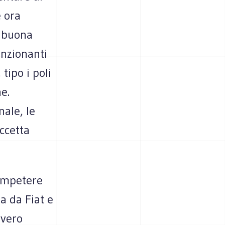
e ora
a buona
unzionanti
tipo i poli
e.
ale, le
accetta
competere
a da Fiat e
overo