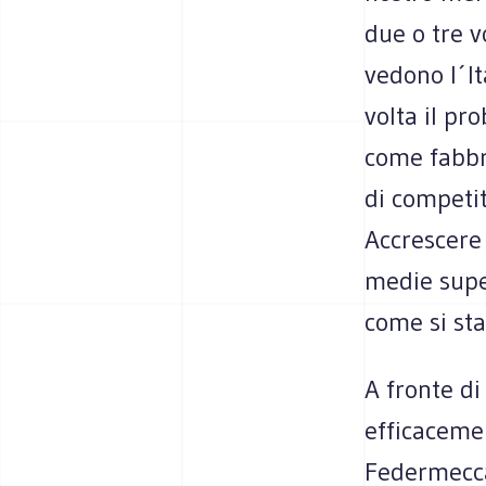
due o tre v
vedono l´It
volta il pr
come fabbri
di competit
Accrescere 
medie super
come si sta
A fronte d
efficacemen
Federmecca