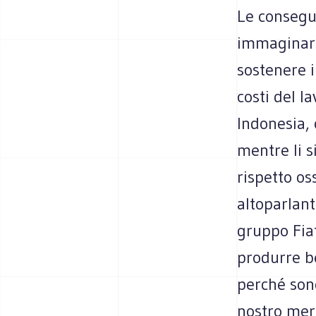
Le consegu
immaginars
sostenere i
costi del l
Indonesia, 
mentre li s
rispetto os
altoparlant
gruppo Fiat
produrre be
perché son
nostro mer