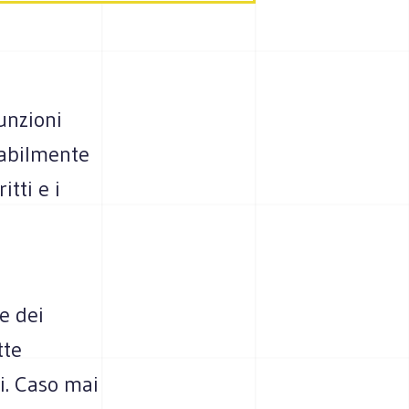
unzioni
sabilmente
itti e i
e dei
tte
i. Caso mai