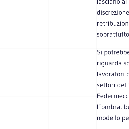
lasciano ai
discrezione
retribuzion
soprattutto
Si potrebbe
riguarda so
lavoratori 
settori del
Federmecca
l´ombra, be
modello per