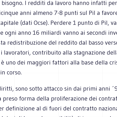
 bisogno. I redditi da lavoro hanno infatti pe
icinque anni almeno 7-8 punti sul Pil a favor
capitale (dati Ocse). Perdere 1 punto di Pil, v
he ogni anno 16 miliardi vanno ai secondi inv
ta redistribuzione del reddito dal basso vers
i lavoratori, contribuito alla stagnazione d
 è uno dei maggiori fattori alla base della cri
in corso.
iritti, sono sotto attacco sin dai primi anni ´9
 preso forma della proliferazione dei contratt
r definizione al di fuori del contratto naziona