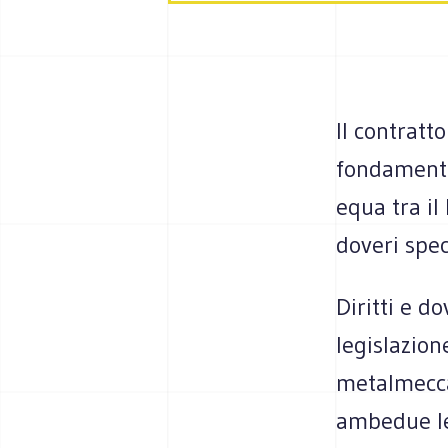
Il contratt
fondamenta
equa tra il 
doveri speci
Diritti e do
legislazion
metalmecca
ambedue le 