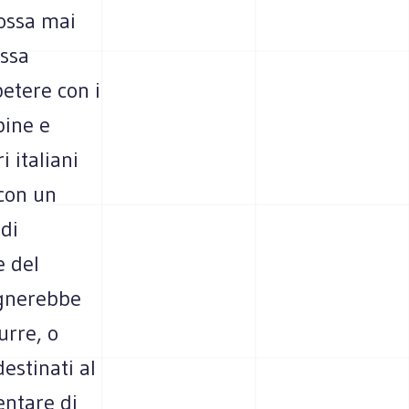
ossa mai
ssa
petere con i
pine e
i italiani
 con un
 di
e del
ognerebbe
urre, o
estinati al
entare di