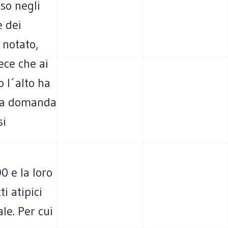
rso negli
e dei
a notato,
ece che ai
o l´alto ha
ella domanda
si
0 e la loro
i atipici
le. Per cui