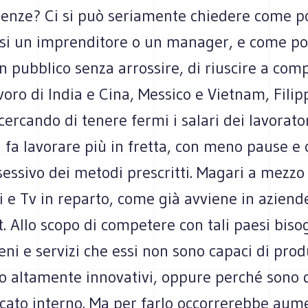
enze? Ci si può seriamente chiedere come p
i un imprenditore o un manager, e come po
n pubblico senza arrossire, di riuscire a com
avoro di India e Cina, Messico e Vietnam, Filip
cercando di tenere fermi i salari dei lavorator
i fa lavorare più in fretta, con meno pause e
sessivo dei metodi prescritti. Magari a mezzo
i e Tv in reparto, come già avviene in aziend
. Allo scopo di competere con tali paesi bis
ni e servizi che essi non sono capaci di prod
o altamente innovativi, oppure perché sono d
cato interno. Ma per farlo occorrerebbe aum