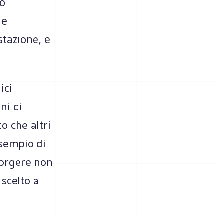
ro
le
estazione, e
ici
ni di
o che altri
esempio di
corgere non
 scelto a