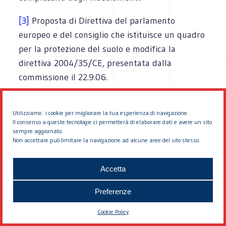
[3]
Proposta di Direttiva del parlamento
europeo e del consiglio che istituisce un quadro
per la protezione del suolo e modifica la
direttiva 2004/35/CE, presentata dalla
commissione il 22.9.06.
[4]
Molti paesi europei hanno emanato leggi più
precise e cogenti al riguardo (Francia, Gran
Utilizziamo i cookie per migliorare la tua esperienza di navigazione.
Il consenso a queste tecnologie ci permetterà di elaborare dati e avere un sito
Bretagna, Svizzera), come mostra l’articolo di R.
sempre aggiornato.
Non accettare può limitare la navigazione ad alcune aree del sito stesso.
Camagni e C. Gibelli su questa rivista.
[5]
Ad esempio “Cinque anni di vita della nuova
Accetta
legge urbanistica della regione Emilia-
Preferenze
Romagna” Rapporto a cura dell’Archivio
Piacentini, giugno 2006; G. Angelillo, G. Rinaldi,
Cookie Policy
“Riflessioni sul processo di adeguamento della