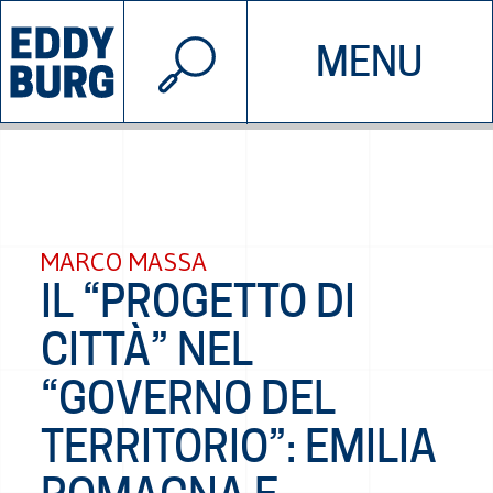
© 2026 EDDYBURG
MENU
INIZIATIVE
CHI SIAMO
SOSTIENICI
CONTATTACI
MARCO MASSA
IL “PROGETTO DI
CITTÀ” NEL
“GOVERNO DEL
TERRITORIO”: EMILIA