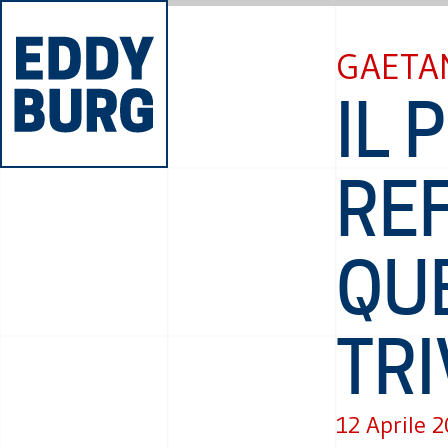
GAETAN
IL 
RE
QU
TRI
12 Aprile 