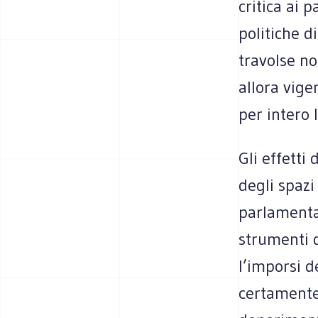
critica ai p
politiche d
travolse no
allora vige
per intero 
Gli effetti 
degli spazi
parlamentar
strumenti d
l’imporsi 
certamente 