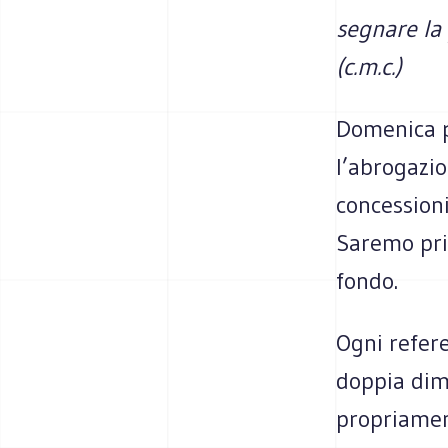
segnare la 
(c.m.c.)
Domenica p
l’abrogazi
concessioni
Saremo prin
fondo.
Ogni refer
doppia dim
propriamen