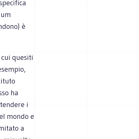
specifica
ndum
endono) è
 cui quesiti
 esempio,
ituto
sso ha
tendere i
del mondo e
imitato a