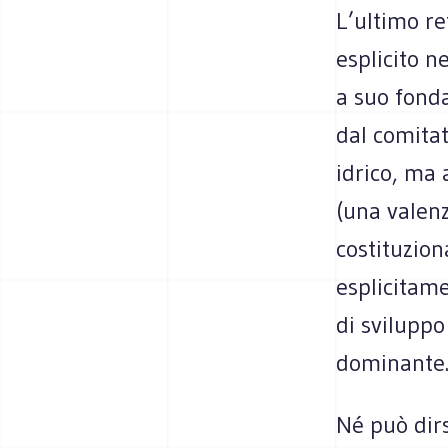
L’ultimo re
esplicito n
a suo fond
dal comitat
idrico, ma 
(una valenz
costituzion
esplicitame
di sviluppo
dominante
Né può dirs