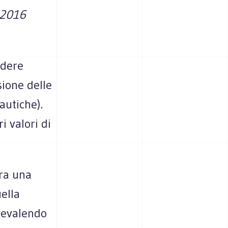
e 2016
edere
sione delle
autiche).
 valori di
ura una
ella
revalendo