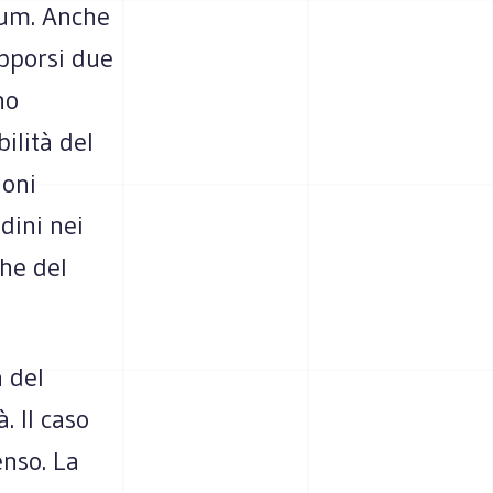
dum. Anche
apporsi due
no
ilità del
ioni
adini nei
he del
a del
 Il caso
enso. La