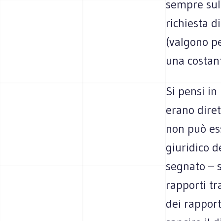
sempre sul
richiesta 
(valgono p
una costant
Si pensi in
erano diret
non può ess
giuridico d
segnato – s
rapporti tr
dei rapport