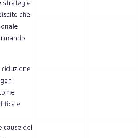
e strategie
biscito che
ionale
sformando
a riduzione
rgani
 come
itica e
e cause del