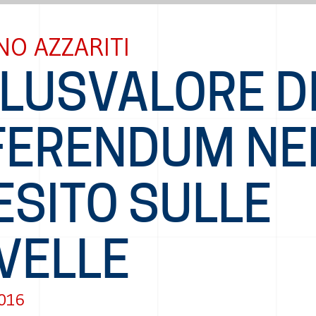
O AZZARITI
PLUSVALORE D
FERENDUM NE
ESITO SULLE
VELLE
2016