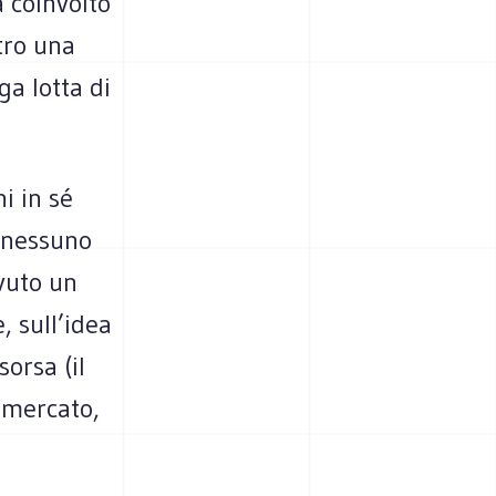
a coinvolto
tro una
a lotta di
i in sé
e nessuno
avuto un
, sull’idea
orsa (il
 mercato,