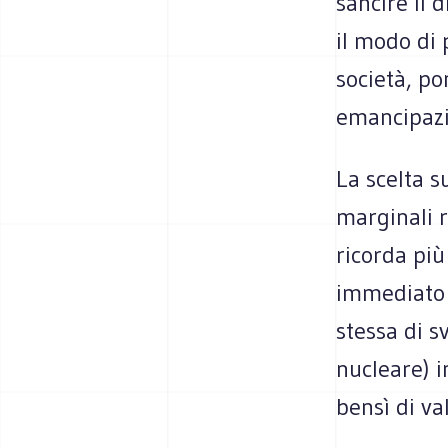
sancire il 
il modo di 
società, po
emancipazi
La scelta s
marginali r
ricorda più
immediato e
stessa di s
nucleare) i
bensì di va