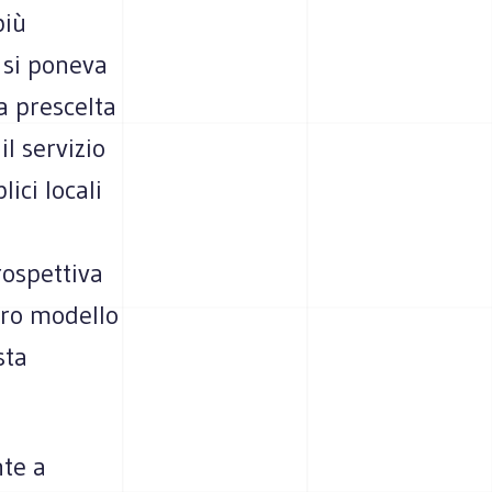
più
e si poneva
 prescelta
l servizio
ici locali
rospettiva
tro modello
sta
nte a