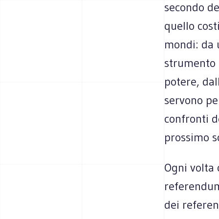
secondo dei
quello cost
mondi: da 
strumento d
potere, dal
servono per 
confronti d
prossimo sc
Ogni volta 
referendum 
dei referen