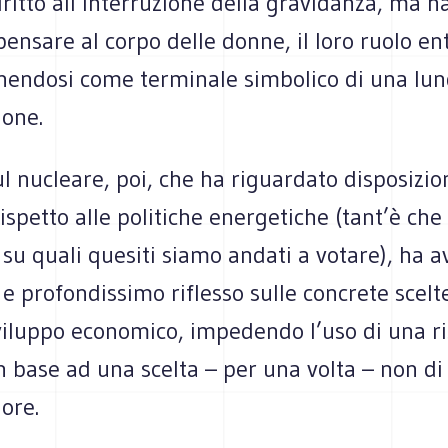
diritto all’interruzione della gravidanza, ma h
pensare al corpo delle donne, il loro ruolo en
nendosi come terminale simbolico di una lung
one.
ul nucleare, poi, che ha riguardato disposizion
ispetto alle politiche energetiche (tant’è ch
 su quali quesiti siamo andati a votare), ha 
 profondissimo riflesso sulle concrete scelte
viluppo economico, impedendo l’uso di una ris
n base ad una scelta – per una volta – non di
lore.