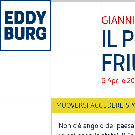
GIANN
IL 
FR
6 Aprile 2
MUOVERSI ACCEDERE SP
Non c’è angolo del paesag