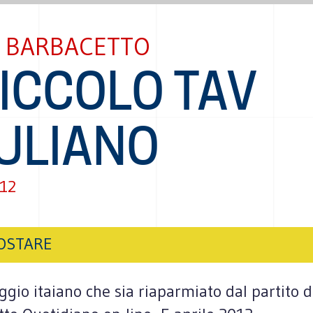
I BARBACETTO
PICCOLO TAV
IULIANO
012
OSTARE
gio itaiano che sia riaparmiato dal partito de