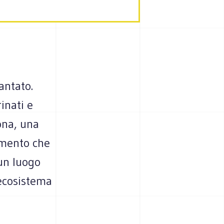
antato.
inati e
ona, una
iamento che
 un luogo
 ecosistema