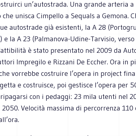
struirci un’autostrada. Una grande arteria a
che unisca Cimpello a Sequals a Gemona. Ch
e autostrade già esistenti, la A 28 (Portogr
 e la A 23 (Palmanova-Udine-Tarvisio, verso l
 fattibilità è stato presentato nel 2009 da Au
uttori Impregilo e Rizzani De Eccher. Ora in p
che vorrebbe costruire l’opera in project finan
getta e costruisce, poi gestisce l’opera per 5
ripagarsi con i pedaggi: 23 mila utenti nel 20
l 2050. Velocità massima di percorrenza 110
ll’ora.