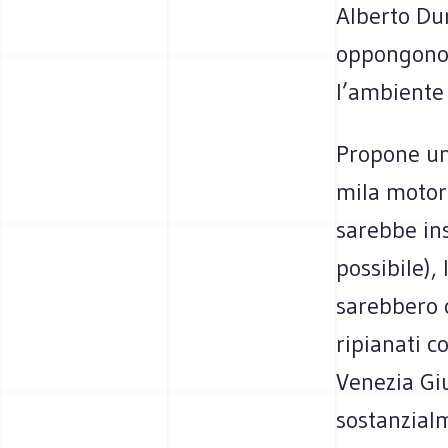
Alberto Dur
oppongono 
l’ambiente
Propone un
mila motor
sarebbe ins
possibile),
sarebbero 
ripianati c
Venezia Giul
sostanzialm