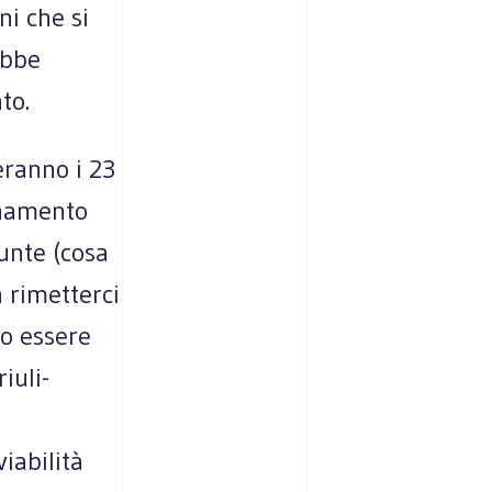
ni che si
ebbe
to.
ranno i 23
inamento
unte (cosa
a rimetterci
no essere
iuli-
viabilità