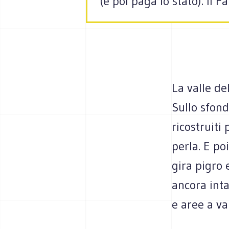
(e poi paga lo stato). Il 
La valle de
Sullo sfond
ricostruit
perla. E po
gira pigro 
ancora inta
e aree a var