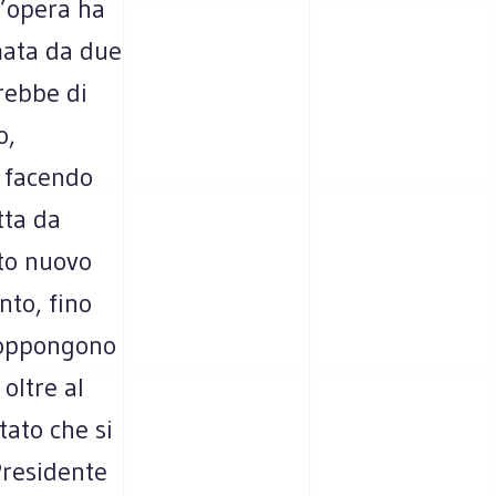
l’opera ha
rmata da due
erebbe di
o,
e facendo
tta da
ato nuovo
nto, fino
i oppongono
 oltre al
tato che si
Presidente