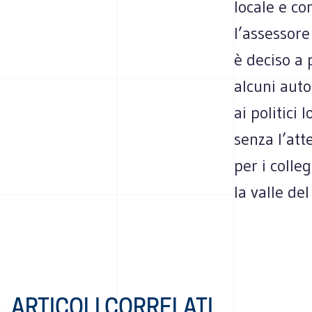
locale e co
l’assessore
è deciso a 
alcuni auto
ai politici 
senza l’att
per i colle
la valle de
ARTICOLI CORRELATI