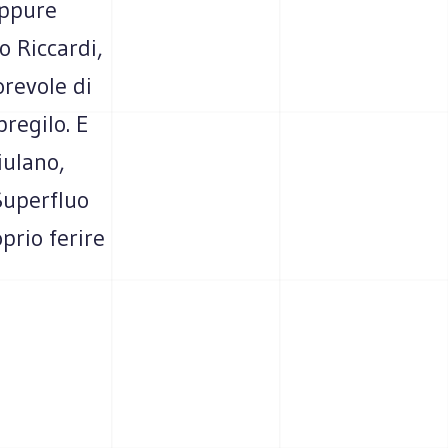
Eppure
do Riccardi,
orevole di
pregilo. E
riulano,
Superfluo
prio ferire