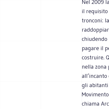
Nel 2009 la
il requisit
tronconi: l
raddoppiar
chiudendo l
pagare il 
costruire. 
nella zona 
all’incanto
gli abitant
Movimento 
chiama Ar