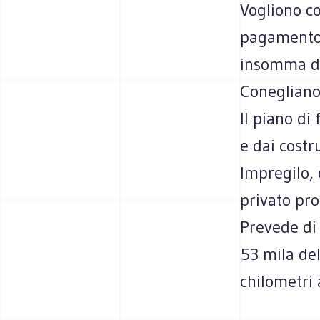
Vogliono co
pagamento 
insomma du
Conegliano)
Il piano di
e dai costr
Impregilo, 
privato pro
Prevede di 
53 mila de
chilometri a