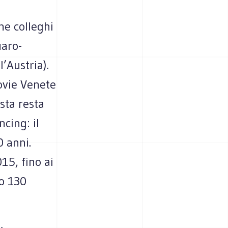
e colleghi
uaro-
’Austria).
tovie Venete
ista resta
cing: il
0 anni.
15, fino ai
 o 130