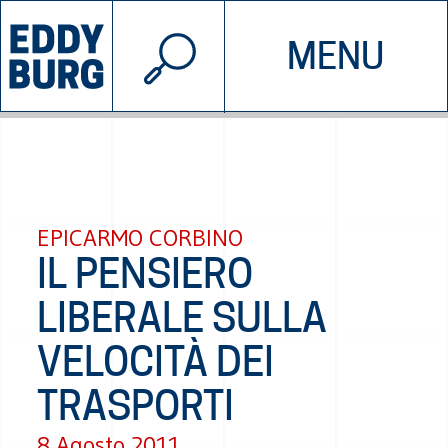
© 2026 EDDYBURG
MENU
INIZIATIVE
CHI SIAMO
SOSTIENICI
CONTATTACI
EPICARMO CORBINO
IL PENSIERO
LIBERALE SULLA
VELOCITÀ DEI
TRASPORTI
8 Agosto 2011