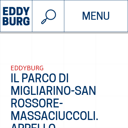
© 2026 EDDYBURG
MENU
INIZIATIVE
CHI SIAMO
SOSTIENICI
CONTATTACI
EDDYBURG
IL PARCO DI
MIGLIARINO-SAN
ROSSORE-
MASSACIUCCOLI.