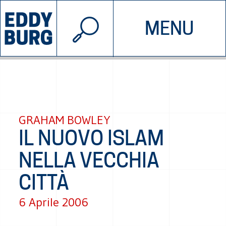
© 2026 EDDYBURG
MENU
INIZIATIVE
CHI SIAMO
SOSTIENICI
CONTATTACI
GRAHAM BOWLEY
IL NUOVO ISLAM
NELLA VECCHIA
CITTÀ
6 Aprile 2006