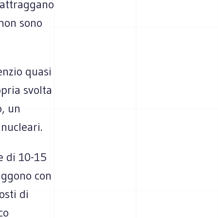
e attraggano
 non sono
enzio quasi
pria svolta
o, un
nucleari.
e di 10-15
liggono con
osti di
co