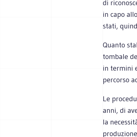
di riconosc
in capo all
stati, quind
Quanto stab
tombale de
in termini 
percorso ac
Le procedu
anni, di av
la necessit
produzione 