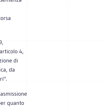
corsa
9,
rticolo 4,
zione di
ica, da
i".
trasmissione
per quanto