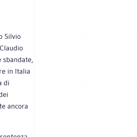
o Silvio
 Claudio
e sbandate,
e in Italia
a di
dei
ote ancora
 sentenza