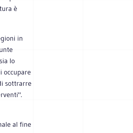
tura è
gioni in
sunte
sia lo
si occupare
i sottrarre
rventi".
ale al fine