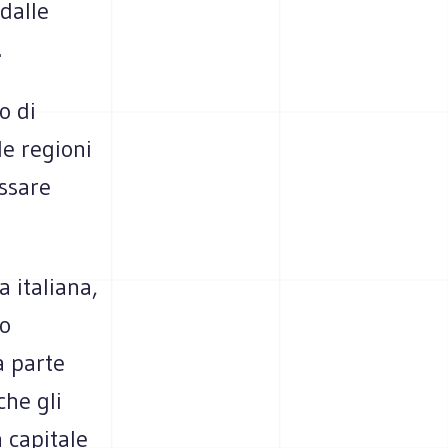
 dalle
.
o di
le regioni
assare
 italiana,
vo
a parte
che gli
 capitale