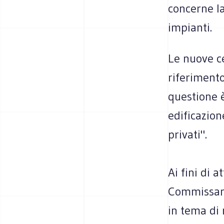
concerne la
impianti.
Le nuove ce
riferimento
questione è
edificazio
privati".
Ai fini di a
Commissari 
in tema di 