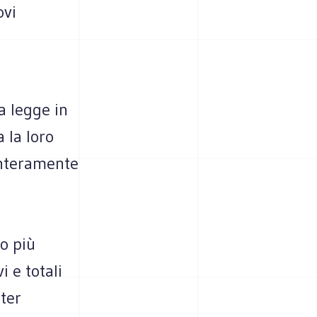
ovi
n
a legge in
a la loro
interamente
 o più
 e totali
oter