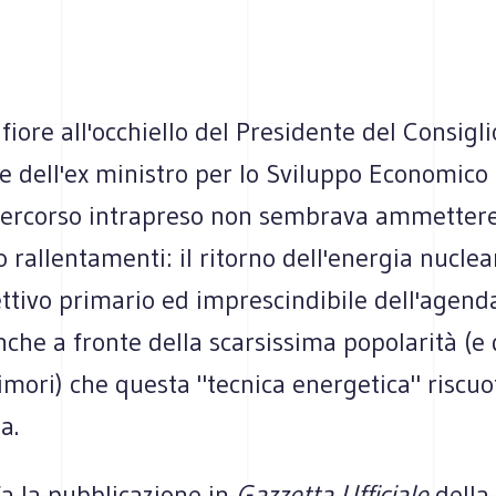
 fiore all'occhiello del Presidente del Consigli
e dell'ex ministro per lo Sviluppo Economico
l percorso intrapreso non sembrava ammetter
o rallentamenti: il ritorno dell'energia nuclear
ttivo primario ed imprescindibile dell'agend
che a fronte della scarsissima popolarità (e 
imori) che questa "tecnica energetica" riscu
a.
fa la pubblicazione in
Gazzetta Ufficiale
della