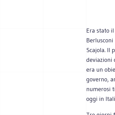
Era stato il
Berlusconi 
Scajola. I
deviazioni 
era un obie
governo, an
numerosi t
oggi in Itali
Tre giorni 