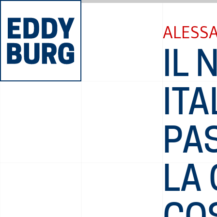
ALESS
IL
ITA
PAS
LA
CO