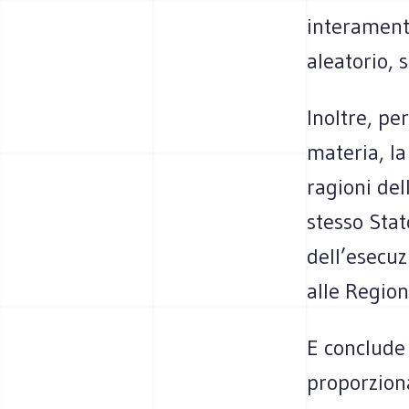
interament
aleatorio, 
Inoltre, pe
materia, la
ragioni del
stesso Stat
dell’esecuz
alle Region
E conclude 
proporziona