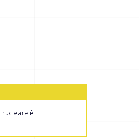
E
l nucleare è