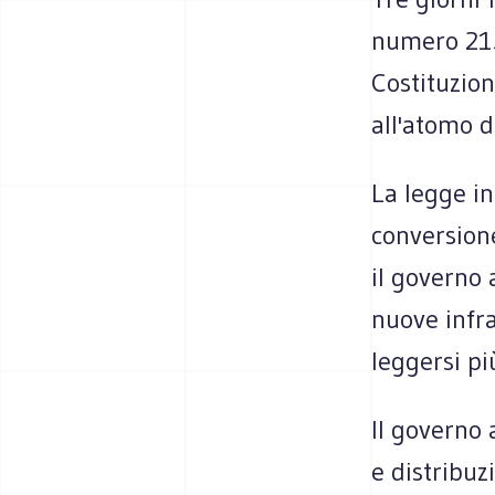
numero 215
Costituzion
all'atomo d
La legge i
conversione
il governo 
nuove infra
leggersi p
Il governo 
e distribu