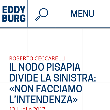
© 2026 EDDYBURG
MENU
INIZIATIVE
CHI SIAMO
SOSTIENICI
CONTATTACI
ROBERTO CECCARELLI
IL NODO PISAPIA
DIVIDE LA SINISTRA:
«NON FACCIAMO
L’INTENDENZA»
13 Luglio 2017