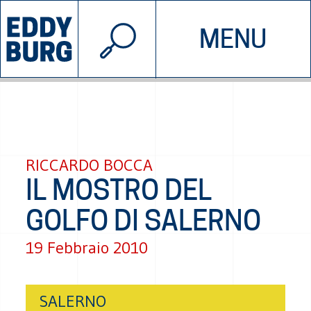
© 2026 EDDYBURG
MENU
INIZIATIVE
CHI SIAMO
SOSTIENICI
CONTATTACI
RICCARDO BOCCA
IL MOSTRO DEL
GOLFO DI SALERNO
19 Febbraio 2010
SALERNO