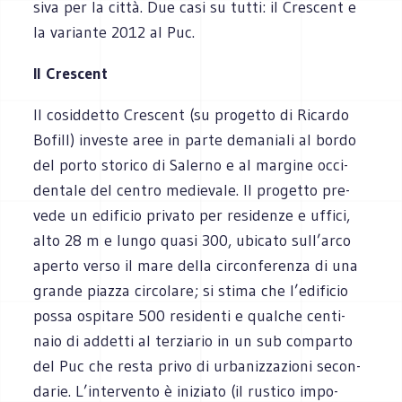
siva per la città. Due casi su tutti: il Cre­scent e
la variante 2012 al Puc.
Il Cre­scent
Il cosid­detto Cre­scent (su pro­getto di Ricardo
Bofill) inve­ste aree in parte dema­niali al bordo
del porto sto­rico di Salerno e al mar­gine occi­
den­tale del cen­tro medie­vale. Il pro­getto pre­
vede un edi­fi­cio pri­vato per resi­denze e uffici,
alto 28 m e lungo quasi 300, ubi­cato sull’arco
aperto verso il mare della cir­con­fe­renza di una
grande piazza cir­co­lare; si stima che l’edificio
possa ospi­tare 500 resi­denti e qual­che cen­ti­
naio di addetti al ter­zia­rio in un sub com­parto
del Puc che resta privo di urba­niz­za­zioni secon­
da­rie. L’intervento è ini­ziato (il rustico impo­