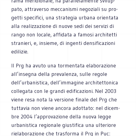
rama meri­dio­nale, ha paral­le­la­mente svi­lup­
pato, attra­verso mec­ca­ni­smi nego­ziali su pro­
getti spe­ci­fici, una stra­te­gia urbana orien­tata
alla rea­liz­za­zione di nuove sedi dei ser­vizi di
rango non locale, affi­data a famosi archi­tetti
stra­nieri, e, insieme, di ingenti den­si­fi­ca­zioni
edilizie.
Il Prg ha avuto una tor­men­tata ela­bo­ra­zione
all’insegna della pre­va­lenza, sulle regole
dell’urbanistica, dell’immagine archi­tet­to­nica
col­le­gata con le grandi edi­fi­ca­zioni. Nel 2003
viene resa nota la ver­sione finale del Prg che
tut­ta­via non viene ancora adot­tato: nel dicem­
bre 2004 l’approvazione della nuova legge
urba­ni­stica regio­nale giu­sti­fica una ulte­riore
rie­la­bo­ra­zione che tra­sforma il Prg in Puc: