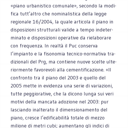
«piano urba­ni­stico comu­nale», secondo la modi­
fica tutt’altro che nomi­na­li­stica della legge
regio­nale 16/2004, la quale arti­cola il piano in
dispo­si­zioni strut­tu­rali valide a tempo inde­ter­
mi­nato e dispo­si­zioni ope­ra­tive da rie­la­bo­rare
con fre­quenza. In realtà il Puc con­serva
l’impianto e la fiso­no­mia tecnico-normativa tra­
di­zio­nali del Prg, ma con­tiene nuove scelte ulte­
rior­mente favo­re­voli alla cemen­ti­fi­ca­zione. «Il
con­fronto tra il piano del 2003 e quello del
2005 mette in evi­denza una serie di varia­zioni,
tutte peg­gio­ra­tive, che la dicono lunga sui veri
motivi della man­cata ado­zione nel 2003: pur
lasciando inal­te­rato il dimen­sio­na­mento del
piano, cre­sce l’edificabilità totale di mezzo
milione di metri cubi; aumen­tano gli indici di