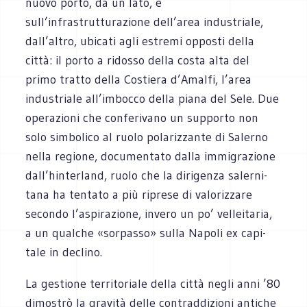
nuovo porto, da un lato, e
sull’infrastrutturazione dell’area indu­striale,
dall’altro, ubi­cati agli estremi oppo­sti della
città: il porto a ridosso della costa alta del
primo tratto della Costiera d’Amalfi, l’area
indu­striale all’imbocco della piana del Sele. Due
ope­ra­zioni che con­fe­ri­vano un sup­porto non
solo sim­bo­lico al ruolo pola­riz­zante di Salerno
nella regione, docu­men­tato dalla immi­gra­zione
dall’hinterland, ruolo che la diri­genza saler­ni­
tana ha ten­tato a più riprese di valo­riz­zare
secondo l’aspirazione, invero un po’ vel­lei­ta­ria,
a un qual­che «sor­passo» sulla Napoli ex capi­
tale in declino.
La gestione ter­ri­to­riale della città negli anni ’80
dimo­strò la gra­vità delle con­trad­di­zioni anti­che