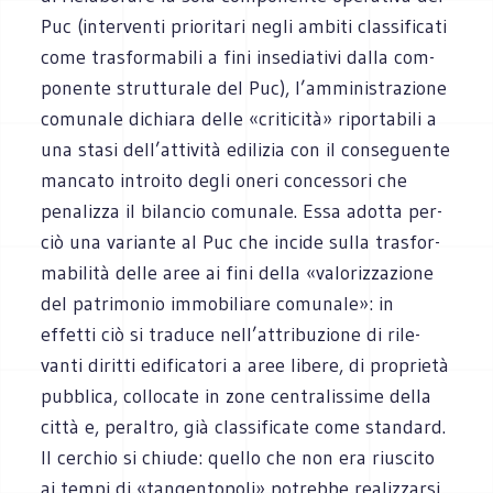
Puc (inter­venti prio­ri­tari negli ambiti clas­si­fi­cati
come tra­sfor­ma­bili a fini inse­dia­tivi dalla com­
po­nente strut­tu­rale del Puc), l’amministrazione
comu­nale dichiara delle «cri­ti­cità» ripor­ta­bili a
una stasi dell’attività edi­li­zia con il con­se­guente
man­cato introito degli oneri con­ces­sori che
pena­lizza il bilan­cio comu­nale. Essa adotta per­
ciò una variante al Puc che incide sulla tra­sfor­
ma­bi­lità delle aree ai fini della «valo­riz­za­zione
del patri­mo­nio immo­bi­liare comu­nale»: in
effetti ciò si tra­duce nell’attribuzione di rile­
vanti diritti edi­fi­ca­tori a aree libere, di pro­prietà
pub­blica, col­lo­cate in zone cen­tra­lis­sime della
città e, peral­tro, già clas­si­fi­cate come stan­dard.
Il cer­chio si chiude: quello che non era riu­scito
ai tempi di «tan­gen­to­poli» potrebbe rea­liz­zarsi