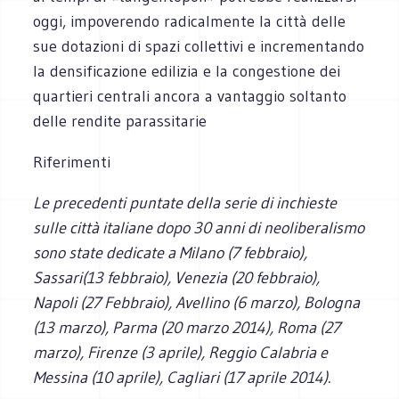
oggi, impo­ve­rendo radi­cal­mente la città delle
sue dota­zioni di spazi col­let­tivi e incre­men­tando
la den­si­fi­ca­zione edi­li­zia e la con­ge­stione dei
quar­tieri cen­trali ancora a van­tag­gio sol­tanto
delle ren­dite parassitarie
Riferimenti
Le precedenti puntate della serie di inchieste
sulle città italiane dopo 30 anni di neoliberalismo
sono state dedicate a Milano (7 febbraio),
Sassari(13 febbraio), Venezia (20 febbraio),
Napoli (27 Febbraio), Avellino (6 marzo), Bologna
(13 marzo), Parma (20 marzo 2014), Roma (27
marzo), Firenze (3 aprile), Reggio Calabria e
Messina (10 aprile), Cagliari (17 aprile 2014).