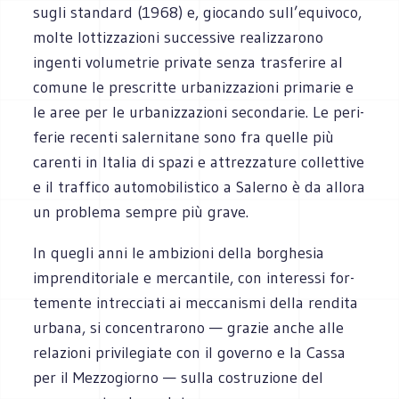
sugli stan­dard (1968) e, gio­cando sull’equivoco,
molte lot­tiz­za­zioni suc­ces­sive rea­liz­za­rono
ingenti volu­me­trie pri­vate senza tra­sfe­rire al
comune le pre­scritte urba­niz­za­zioni pri­ma­rie e
le aree per le urba­niz­za­zioni secon­da­rie. Le peri­
fe­rie recenti saler­ni­tane sono fra quelle più
carenti in Ita­lia di spazi e attrez­za­ture col­let­tive
e il traf­fico auto­mo­bi­li­stico a Salerno è da allora
un pro­blema sem­pre più grave.
In que­gli anni le ambi­zioni della bor­ghe­sia
impren­di­to­riale e mer­can­tile, con inte­ressi for­
te­mente intrec­ciati ai mec­ca­ni­smi della ren­dita
urbana, si con­cen­tra­rono — gra­zie anche alle
rela­zioni pri­vi­le­giate con il governo e la Cassa
per il Mez­zo­giorno — sulla costru­zione del