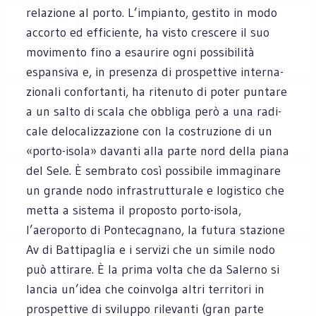
rela­zione al porto. L’impianto, gestito in modo
accorto ed effi­ciente, ha visto cre­scere il suo
movi­mento fino a esau­rire ogni pos­si­bi­lità
espan­siva e, in pre­senza di pro­spet­tive inter­na­
zio­nali con­for­tanti, ha rite­nuto di poter pun­tare
a un salto di scala che obbliga però a una radi­
cale delo­ca­liz­za­zione con la costru­zione di un
«porto-isola» davanti alla parte nord della piana
del Sele. È sem­brato così pos­si­bile imma­gi­nare
un grande nodo infra­strut­tu­rale e logi­stico che
metta a sistema il pro­po­sto porto-isola,
l’aeroporto di Pon­te­ca­gnano, la futura sta­zione
Av di Bat­ti­pa­glia e i ser­vizi che un simile nodo
può atti­rare. È la prima volta che da Salerno si
lan­cia un’idea che coin­volga altri ter­ri­tori in
pro­spet­tive di svi­luppo rile­vanti (gran parte