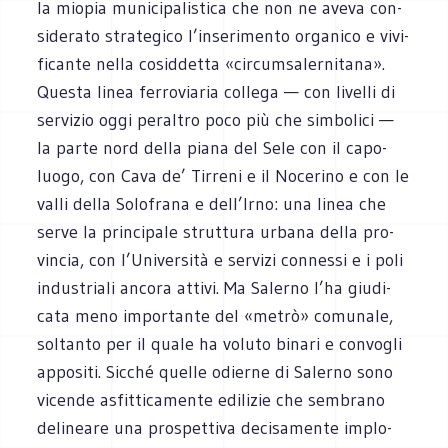
la mio­pia muni­ci­pa­li­stica che non ne aveva con­
si­de­rato stra­te­gico l’inserimento orga­nico e vivi­
fi­cante nella cosid­detta «cir­cum­sa­ler­ni­tana».
Que­sta linea fer­ro­via­ria col­lega — con livelli di
ser­vi­zio oggi peral­tro poco più che sim­bo­lici —
la parte nord della piana del Sele con il capo­
luogo, con Cava de’ Tir­reni e il Noce­rino e con le
valli della Solo­frana e dell’Irno: una linea che
serve la prin­ci­pale strut­tura urbana della pro­
vin­cia, con l’Università e ser­vizi con­nessi e i poli
indu­striali ancora attivi. Ma Salerno l’ha giu­di­
cata meno impor­tante del «metrò» comu­nale,
sol­tanto per il quale ha voluto binari e con­vo­gli
appositi. Sic­ché quelle odierne di Salerno sono
vicende asfit­ti­ca­mente edi­li­zie che sem­brano
deli­neare una pro­spet­tiva deci­sa­mente implo­