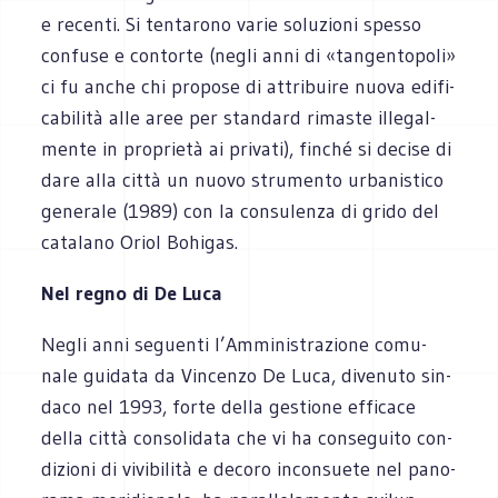
e recenti. Si ten­ta­rono varie solu­zioni spesso
con­fuse e con­torte (negli anni di «tan­gen­to­poli»
ci fu anche chi pro­pose di attri­buire nuova edi­fi­
ca­bi­lità alle aree per stan­dard rima­ste ille­gal­
mente in pro­prietà ai pri­vati), fin­ché si decise di
dare alla città un nuovo stru­mento urba­ni­stico
gene­rale (1989) con la con­su­lenza di grido del
cata­lano Oriol Bohigas.
Nel regno di De Luca
Negli anni seguenti l’Amministrazione comu­
nale gui­data da Vin­cenzo De Luca, dive­nuto sin­
daco nel 1993, forte della gestione effi­cace
della città con­so­li­data che vi ha con­se­guito con­
di­zioni di vivi­bi­lità e decoro incon­suete nel pano­