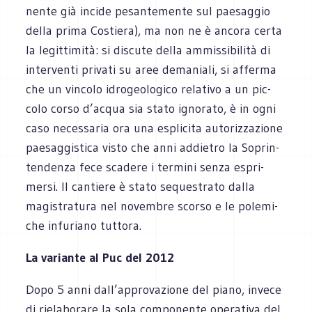
nente già incide pesan­te­mente sul pae­sag­gio
della prima Costiera), ma non ne è ancora certa
la legit­ti­mità: si discute della ammis­si­bi­lità di
inter­venti pri­vati su aree dema­niali, si afferma
che un vin­colo idro­geo­lo­gico rela­tivo a un pic­
colo corso d’acqua sia stato igno­rato, è in ogni
caso neces­sa­ria ora una espli­cita auto­riz­za­zione
pae­sag­gi­stica visto che anni addie­tro la Soprin­
ten­denza fece sca­dere i ter­mini senza espri­
mersi. Il can­tiere è stato seque­strato dalla
magi­stra­tura nel novem­bre scorso e le pole­mi­
che infu­riano tuttora.
La variante al Puc del 2012
Dopo 5 anni dall’approvazione del piano, invece
di rie­la­bo­rare la sola com­po­nente ope­ra­tiva del