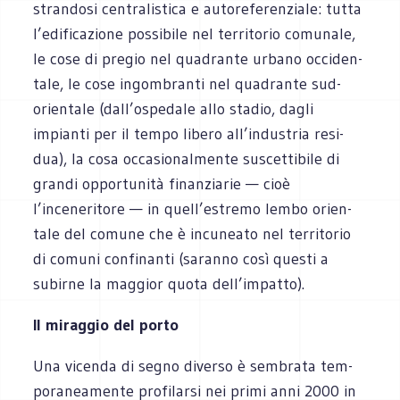
stran­dosi cen­tra­li­stica e auto­re­fe­ren­ziale: tutta
l’edificazione pos­si­bile nel ter­ri­to­rio comu­nale,
le cose di pre­gio nel qua­drante urbano occi­den­
tale, le cose ingom­branti nel qua­drante sud-
orientale (dall’ospedale allo sta­dio, dagli
impianti per il tempo libero all’industria resi­
dua), la cosa occa­sio­nal­mente suscet­ti­bile di
grandi oppor­tu­nità finan­zia­rie — cioè
l’inceneritore — in quell’estremo lembo orien­
tale del comune che è incu­neato nel ter­ri­to­rio
di comuni con­fi­nanti (saranno così que­sti a
subirne la mag­gior quota dell’impatto).
Il mirag­gio del porto
Una vicenda di segno diverso è sem­brata tem­
po­ra­nea­mente pro­fi­larsi nei primi anni 2000 in