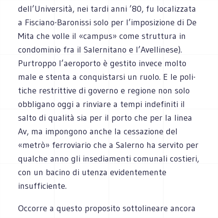
dell’Università, nei tardi anni ’80, fu loca­liz­zata
a Fisciano-Baronissi solo per l’imposizione di De
Mita che volle il «cam­pus» come strut­tura in
con­do­mi­nio fra il Saler­ni­tano e l’Avellinese).
Pur­troppo l’aeroporto è gestito invece molto
male e stenta a con­qui­starsi un ruolo. E le poli­
ti­che restrit­tive di governo e regione non solo
obbli­gano oggi a rin­viare a tempi inde­fi­niti il
salto di qua­lità sia per il porto che per la linea
Av, ma impon­gono anche la ces­sa­zione del
«metrò» fer­ro­via­rio che a Salerno ha ser­vito per
qual­che anno gli inse­dia­menti comu­nali costieri,
con un bacino di utenza evi­den­te­mente
insufficiente.
Occorre a que­sto pro­po­sito sot­to­li­neare ancora