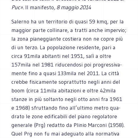
Puc».
Il manifesto
, 8 maggio 2014
Salerno ha un ter­ri­to­rio di quasi 59 kmq, per la
mag­gior parte col­li­nare, a tratti anche imper­vio;
la zona pia­neg­giante costiera non ne copre più
di un terzo. La popo­la­zione resi­dente, pari a
circa 91mila abi­tanti nel 1951, salì a oltre
157mila nel 1981 ridu­cen­dosi poi pro­gres­si­va­
mente fino a quasi 133mila nel 2011. La città
crebbe fisi­ca­mente soprat­tutto negli anni del
boom (circa 11mila abi­ta­zioni e oltre 42mila
stanze in più sol­tanto negli otto anni fra 1961
e 1968) sfrut­tando fino all’ultimo metro qua­
drato le zone edi­fi­ca­bili del piano rego­la­tore
gene­rale (Prg) redatto da Pli­nio Mar­coni (1958).
Quel Prg non fu mai ade­guato alla nor­ma­tiva