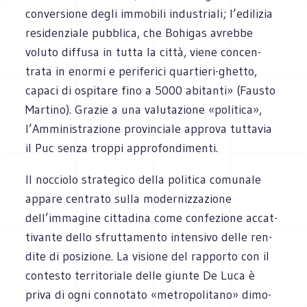
con­ver­sione degli immo­bili indu­striali; l’edilizia
resi­den­ziale pub­blica, che Bohi­gas avrebbe
voluto dif­fusa in tutta la città, viene con­cen­
trata in enormi e peri­fe­rici quartieri-ghetto,
capaci di ospi­tare fino a 5000 abi­tanti» (Fau­sto
Mar­tino). Gra­zie a una valu­ta­zione «poli­tica»,
l’Amministrazione pro­vin­ciale approva tut­ta­via
il Puc senza troppi approfondimenti.
Il noc­ciolo stra­te­gico della poli­tica comu­nale
appare cen­trato sulla moder­niz­za­zione
dell’immagine cit­ta­dina come con­fe­zione accat­
ti­vante dello sfrut­ta­mento inten­sivo delle ren­
dite di posi­zione. La visione del rap­porto con il
con­te­sto ter­ri­to­riale delle giunte De Luca è
priva di ogni con­no­tato «metro­po­li­tano» dimo­