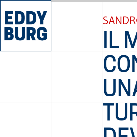
SANDR
IL 
CO
UNA
TUR
DE