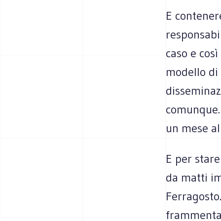
E contenere
responsabil
caso e così
modello di 
disseminaz
comunque. T
un mese all
E per stare
da matti im
Ferragosto.
frammentato