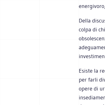
energivoro,
Della discu
colpa di ch
obsolescen
adeguament
investimen
Esiste la r
per farli d
opere di ur
insediament