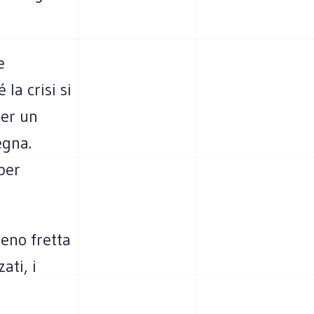
e
la crisi si
per un
egna.
per
eno fretta
ati, i