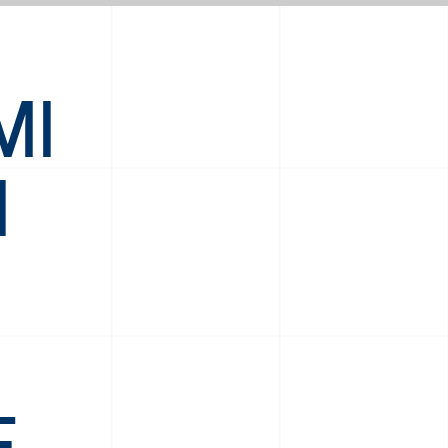
MI
I
E