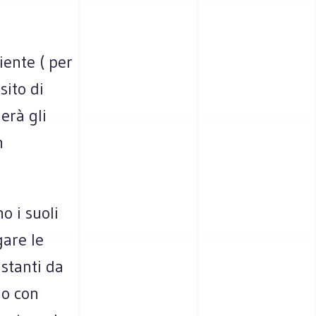
iente ( per
sito di
erà gli
n
o i suoli
gare le
istanti da
lo con