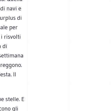
 di navi e
surplus di
nale per
i risvolti
 di
 settimana
 reggono.
esta. Il
e stelle. E
cono gli