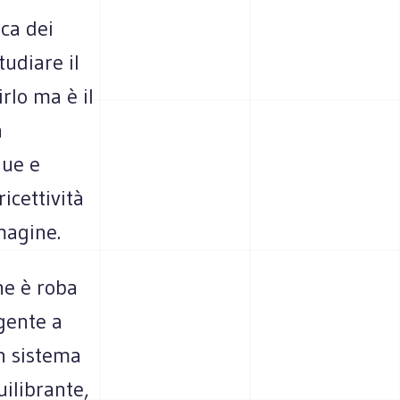
rca dei
tudiare il
irlo ma è il
a
que e
icettività
magine.
he è roba
gente a
n sistema
uilibrante,