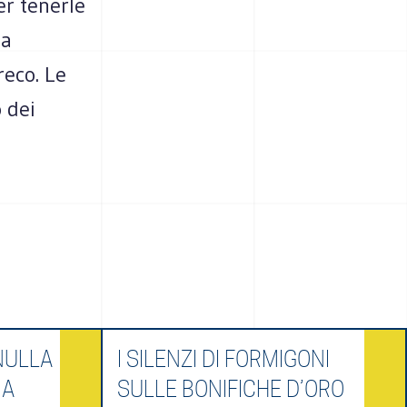
er tenerle
na
reco. Le
 dei
NULLA
I SILENZI DI FORMIGONI
IA
SULLE BONIFICHE D’ORO