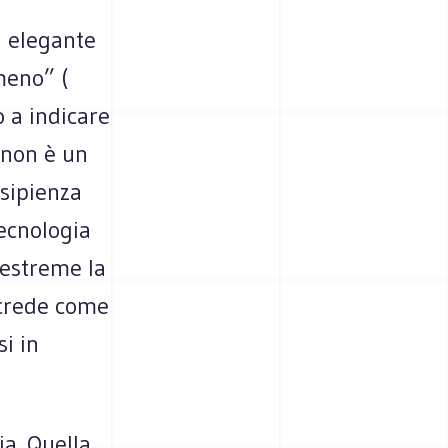
a elegante
meno” (
 a indicare
 non è un
nsipienza
tecnologia
 estreme la
i crede come
i in
ia. Quella