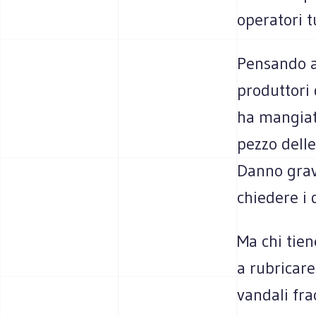
operatori t
Pensando a
produttori 
ha mangiat
pezzo delle
Danno grav
chiedere i 
Ma chi tie
a rubricare 
vandali fra