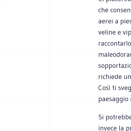
che consent
aerei a pie
veline e vi
raccontarlo 
maleodorant
sopportazi
richiede u
Così ti sveg
paesaggio 
Si potrebbe
invece la 