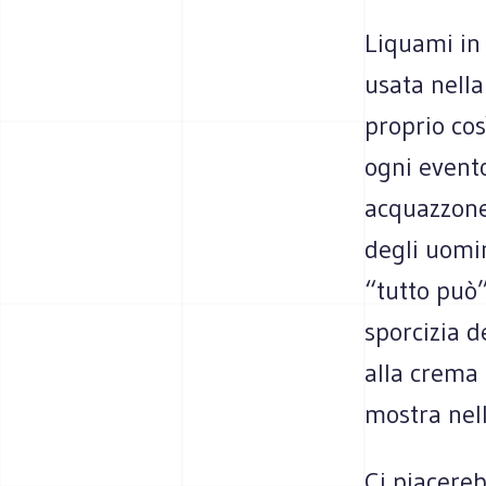
Liquami in
usata nell
proprio co
ogni evento
acquazzone 
degli uomin
“tutto può”
sporcizia d
alla crema 
mostra nel
Ci piacereb