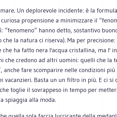
 mare. Un deplorevole incidente: è la formul
a curiosa propensione a minimizzare il “feno
sì: “fenomeno” hanno detto, sostantivo buono
 che la natura ci riserva). Ma per precisione:
che ha fatto nera l'acqua cristallina, ma l' i
i che credono ad altri uomini: quelli che la 
, anche fare scomparire nelle condizioni più
ei vacanzieri. Basta un un filtro in più. E ci s
che toglie il sovrappeso in tempo per metters
la spiaggia alla moda.
be quella sola faccia luccicante della medagl