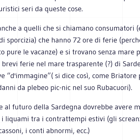
uristici seri da queste cose.
nche a quelli che si chiamano consumatori (
di sporcizia) che hanno 72 ore di ferie (perché 
o pure le vacanze) e si trovano senza mare 
 brevi ferie nel mare trasparente (?) di Sard
e “d'immagine”( si dice così, come Briatore 
danni da plebeo pic-nic nel suo Rubacuori).
ne al futuro della Sardegna dovrebbe avere m
i liquami tra i contrattempi estivi (gli screanz
cassoni, i conti abnormi, ecc.)