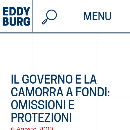
© 2026 EDDYBURG
MENU
INIZIATIVE
CHI SIAMO
SOSTIENICI
CONTATTACI
IL GOVERNO E LA
CAMORRA A FONDI:
OMISSIONI E
PROTEZIONI
6 Agosto 2009