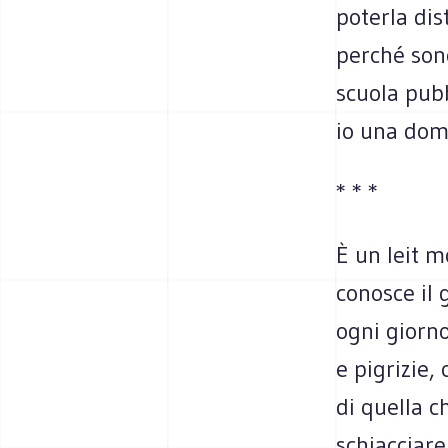
poterla dis
perché sono
scuola pubb
io una doma
* * *
È un leit m
conosce il 
ogni giorno,
e pigrizie, 
di quella 
schiacciar