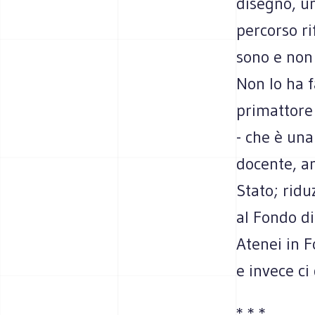
disegno, u
percorso ri
sono e non 
Non lo ha f
primattore 
- che è una
docente, am
Stato; ridu
al Fondo di
Atenei in 
e invece c
* * *