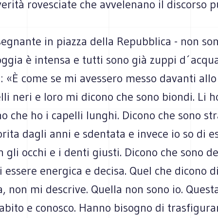
verità rovesciate che avvelenano il discorso p
egnante in piazza della Repubblica - non son
oggia è intensa e tutti sono già zuppi d´acqu
-: «È come se mi avessero messo davanti allo
elli neri e loro mi dicono che sono biondi. Li h
no che ho i capelli lunghi. Dicono che sono str
rita dagli anni e sdentata e invece io so di e
 gli occhi e i denti giusti. Dicono che sono d
i essere energica e decisa. Quel che dicono d
, non mi descrive. Quella non sono io. Questa
abito e conosco. Hanno bisogno di trasfigura