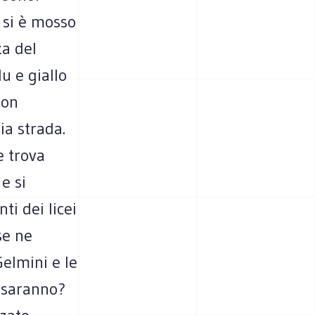
i si è mosso
za del
lu e giallo
con
ia strada.
e trova
e si
ti dei licei
se ne
elmini e le
i saranno?