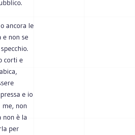
ubblico.
o ancora le
a e non se
 specchio.
o corti e
abica,
ssere
epressa e io
i me, non
 non è la
rla per