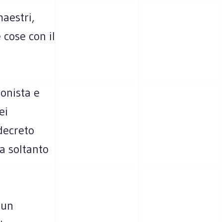
maestri,
 cose con il
onista e
ei
 decreto
a soltanto
 un