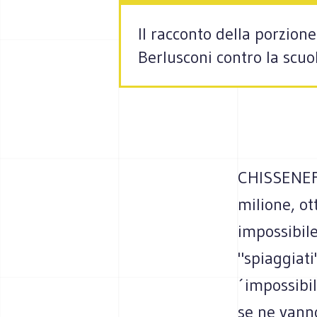
Il racconto della porzion
Berlusconi contro la scuo
CHISSENEFR
milione, ot
impossibile
"spiaggiati
´impossibil
se ne vanno