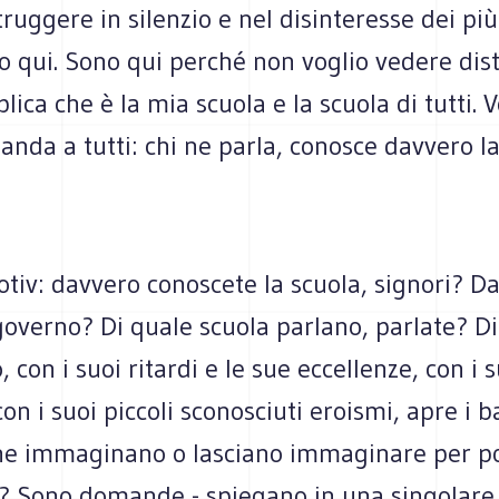
truggere in silenzio e nel disinteresse dei più
 qui. Sono qui perché non voglio vedere dist
lica che è la mia scuola e la scuola di tutti. V
nda a tutti: chi ne parla, conosce davvero la
otiv: davvero conoscete la scuola, signori? D
governo? Di quale scuola parlano, parlate? Di
 con i suoi ritardi e le sue eccellenze, con i s
con i suoi piccoli sconosciuti eroismi, apre i b
che immaginano o lasciano immaginare per p
e? Sono domande - spiegano in una singolare