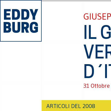
GIUSE
IL 
VER
D´I
31 Ottobre
ARTICOLI DEL 2008