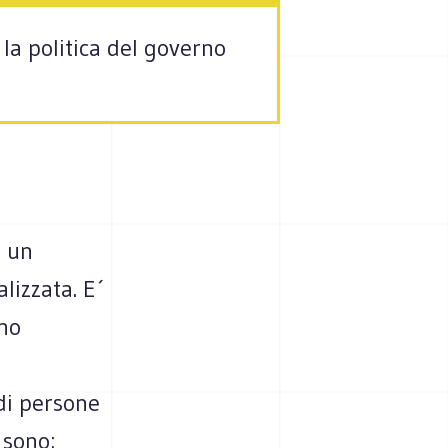
la politica del governo
, un
lizzata. E´
ono
 di persone
 sono: