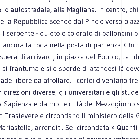
llo autostradale, alla Magliana. In centro, ch
ella Repubblica scende dal Pincio verso piaz
il serpente - quieto e colorato di palloncini b
a ancora la coda nella posta di partenza. Chi 
spera di arrivarci, in piazza del Popolo, camb
 si frantuma e si disperde dilatandosi là dov
ade libere da affollare. I cortei diventano tre 
direzioni diverse, gli universitari e gli studen
a Sapienza e da molte città del Mezzogiorno 
 Trastevere e circondano il ministero della G
ariastella, arrenditi. Sei circondata!» Quant