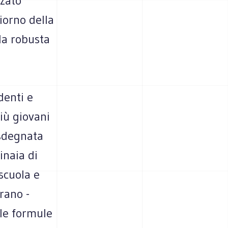
zato
iorno della
lla robusta
denti e
iù giovani
 sdegnata
inaia di
scuola e
erano -
 le formule