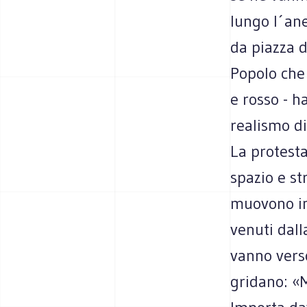
lungo l´ane
da piazza d
Popolo che 
e rosso - h
realismo di
La protesta
spazio e str
muovono in 
venuti dall
vanno verso
gridano: «M