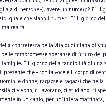
vvero a qualcuno, se non al governo imbaraz
liaia di persone»), avere un numero? E´ il g
sto, quale che siano i numeri. E´ il giorno de
sima realtà.
 della concretezza della vita quotidiana di stu
, delle compromesse speranze di futuro dei p
o famiglie. È il giorno della tangibilità di una
il presente che - con la voce e il corpo di cent
 uomini e donne, ragazze e ragazzi che nella 
rsità ci vivono, ci lavorano, ci studiano, ci sp
lmente in un canto, per un´intera mattinata,