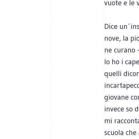
vuote e le 
Dice un´ins
nove, la pi
ne curano 
Io ho i cap
quelli dico
incartapeco
giovane con
invece so d
mi racconta
scuola che 