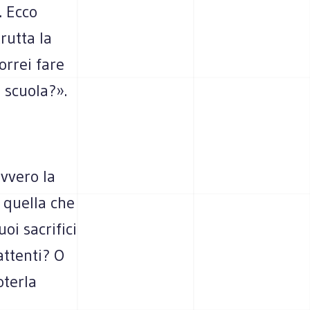
. Ecco
rutta la
orrei fare
 scuola?».
avvero la
 quella che
uoi sacrifici
attenti? O
oterla