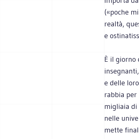
Importa da
(«poche mig
realtà, que
e ostinatis
È il giorno
insegnanti
e delle lor
rabbia per 
migliaia di
nelle unive
mette fina