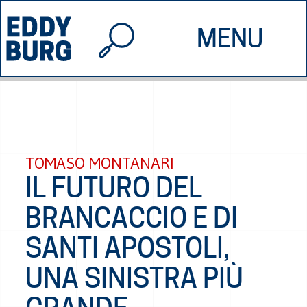
© 2026 EDDYBURG
MENU
INIZIATIVE
CHI SIAMO
SOSTIENICI
CONTATTACI
TOMASO MONTANARI
IL FUTURO DEL
BRANCACCIO E DI
SANTI APOSTOLI,
UNA SINISTRA PIÙ