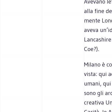
Avevano let
alla fine d
mente Londr
aveva un’id
Lancashire
Coe?).
Milano è c
vista: qui 
umani, qui c
sono gli ar
creativa Un
Carità, le A