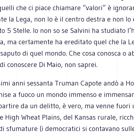
 quelli che ci piace chiamare “valori” è ignora
e la Lega, non lo è il centro destra e non lo
o 5 Stelle. Io non so se Salvini ha studiato l
tta, ma certamente ha ereditato quel che la L
saputo di quel mondo. Che cosa conosca o a
di conoscere Di Maio, non saprei.
simi anni sessanta Truman Capote andò a H
 mise a fuoco un mondo immenso e immensa
partire da un delitto, è vero, ma venne fuori 
le High Wheat Plains, del Kansas rurale, ricch
i sfumature (i democratici si contavano sulle