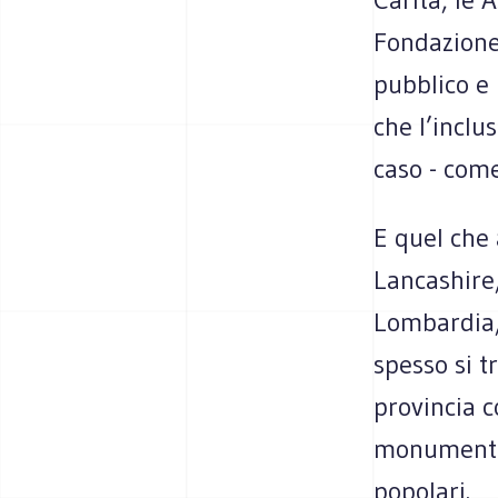
Fondazione
pubblico e 
che l’inclu
caso - com
E quel che
Lancashire
Lombardia, 
spesso si t
provincia c
monumenti, 
popolari.