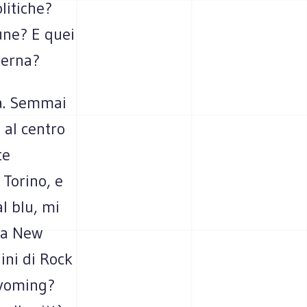
litiche?
une? E quei
terna?
ta. Semmai
 al centro
te
 Torino, e
al blu, mi
 a New
ini di Rock
Wyoming?