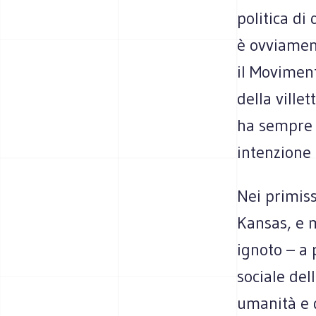
politica di
è ovviament
il Moviment
della ville
ha sempre 
intenzione 
Nei primis
Kansas, e
ignoto – a 
sociale del
umanità e d