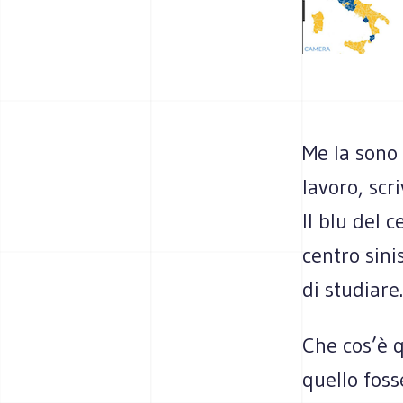
Me la sono 
lavoro, scr
Il blu del c
centro sini
di studiare
Che cos’è q
quello fos