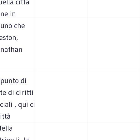
ella città
ene in
cuno che
eston,
onathan
 punto di
e di diritti
ali , qui ci
ittà
della
rinelli, la