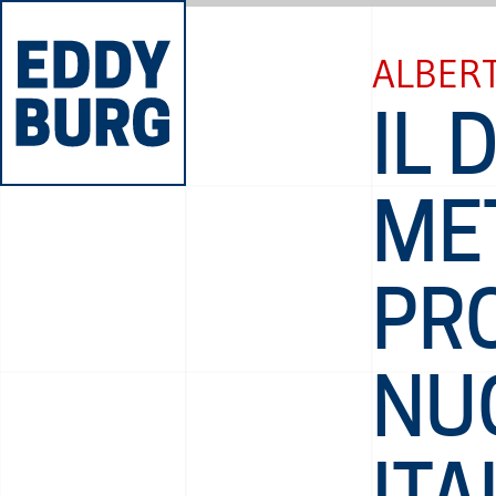
ALBER
IL 
ME
PRO
NU
ITA