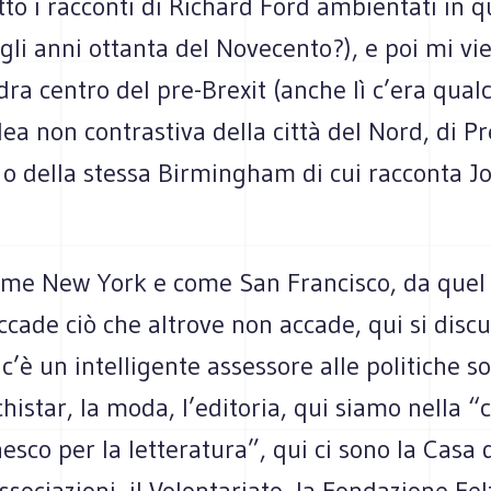
to i racconti di Richard Ford ambientati in qu
egli anni ottanta del Novecento?), e poi mi vi
a centro del pre-Brexit (anche lì c’era qual
ea non contrastiva della città del Nord, di Pr
 o della stessa Birmingham di cui racconta J
ome New York e come San Francisco, da quel
accade ciò che altrove non accade, qui si discut
’è un intelligente assessore alle politiche soci
chistar, la moda, l’editoria, qui siamo nella “c
esco per la letteratura”, qui ci sono la Casa 
ssociazioni, il Volontariato, la Fondazione Felt