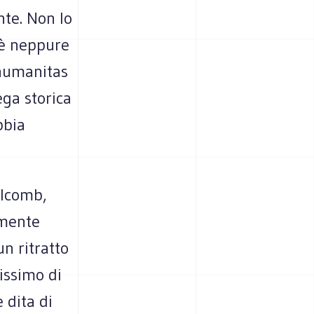
nte. Non lo
 è neppure
’humanitas
ega storica
bbia
olcomb,
mente
un ritratto
issimo di
 dita di