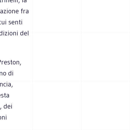
azione fra
cui senti
dizioni del
Preston,
no di
ncia,
esta
, dei
oni