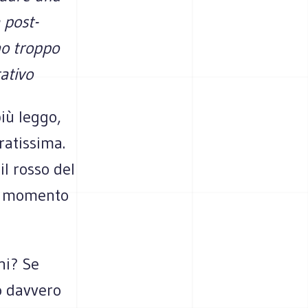
 post-
ono troppo
ativo
iù leggo,
oratissima.
il rosso del
il momento
ni? Se
o davvero