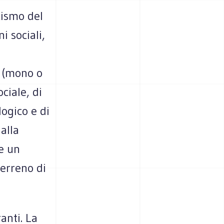
cismo del
i sociali,
” (mono o
ciale, di
logico e di
alla
te un
terreno di
anti. La