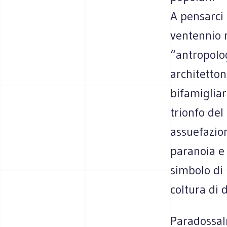
A pensarci 
ventennio n
“antropolo
architetton
bifamigliar
trionfo del 
assuefazion
paranoia e 
simbolo di
coltura di d
Paradossalm