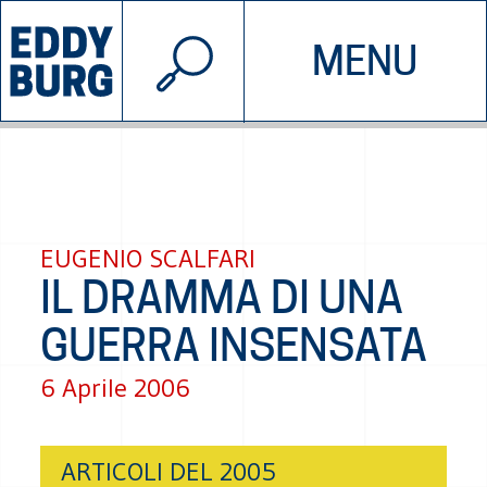
© 2026 EDDYBURG
MENU
INIZIATIVE
CHI SIAMO
SOSTIENICI
CONTATTACI
EUGENIO SCALFARI
IL DRAMMA DI UNA
GUERRA INSENSATA
6 Aprile 2006
ARTICOLI DEL 2005