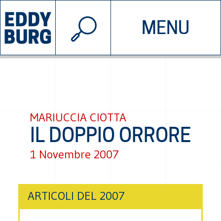
© 2026 EDDYBURG
MENU
INIZIATIVE
CHI SIAMO
SOSTIENICI
CONTATTACI
MARIUCCIA CIOTTA
IL DOPPIO ORRORE
1 Novembre 2007
ARTICOLI DEL 2007