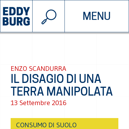
© 2026 EDDYBURG
MENU
INIZIATIVE
CHI SIAMO
SOSTIENICI
CONTATTACI
ENZO SCANDURRA
IL DISAGIO DI UNA
TERRA MANIPOLATA
13 Settembre 2016
CONSUMO DI SUOLO