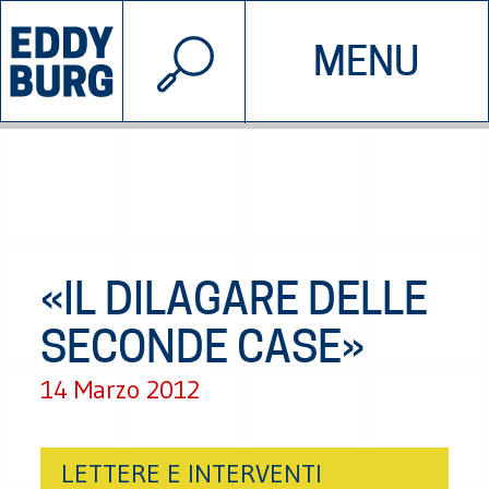
© 2026 EDDYBURG
MENU
INIZIATIVE
CHI SIAMO
SOSTIENICI
CONTATTACI
«IL DILAGARE DELLE
SECONDE CASE»
14 Marzo 2012
LETTERE E INTERVENTI